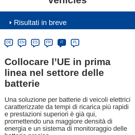
vehicles
Risultati in breve
Article
Category
Article
DE
EN
ES
FR
IT
PL
available
in
Collocare l’UE in prima
the
linea nel settore delle
following
languages:
batterie
Una soluzione per batterie di veicoli elettrici
caratterizzate da tempi di ricarica più rapidi
e prestazioni superiori è già qui,
promettendo una maggiore densità di
energia e un sistema di monitoraggio delle