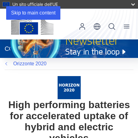
Un sito ufficiale dell’UE
Skip to main content
Menu
(si
apre
CORDIS
in
una
Orizzonte 2020
nuova
finestra)
High performing batteries
for accelerated uptake of
hybrid and electric