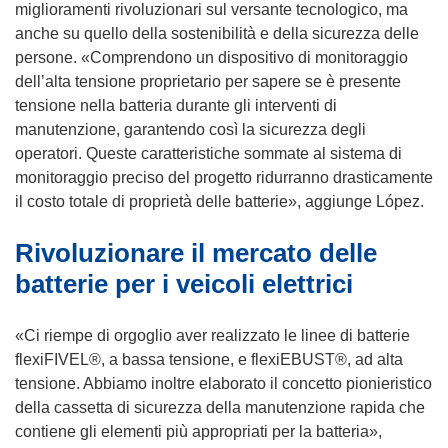
f
n
miglioramenti rivoluzionari sul versante tecnologico, ma
i
u
anche su quello della sostenibilità e della sicurezza delle
n
n
persone. «Comprendono un dispositivo di monitoraggio
e
a
dell’alta tensione proprietario per sapere se è presente
s
n
tensione nella batteria durante gli interventi di
t
u
manutenzione, garantendo così la sicurezza degli
r
o
operatori. Queste caratteristiche sommate al sistema di
a
v
monitoraggio preciso del progetto ridurranno drasticamente
)
a
il costo totale di proprietà delle batterie», aggiunge López.
f
Rivoluzionare il mercato delle
i
n
batterie per i veicoli elettrici
e
s
«Ci riempe di orgoglio aver realizzato le linee di batterie
t
flexiFIVEL®, a bassa tensione, e flexiEBUST®, ad alta
r
tensione. Abbiamo inoltre elaborato il concetto pionieristico
a
della cassetta di sicurezza della manutenzione rapida che
)
contiene gli elementi più appropriati per la batteria»,