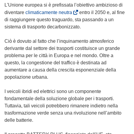
L’Unione europea si è prefissata l’obiettivo ambizioso di
(
diventare
climaticamente neutra
entro il 2050 e, al fine
s
di raggiungere questo traguardo, sta passando a un
i
sistema di trasporto decarbonizzato.
a
p
Ciò è dovuto al fatto che l’inquinamento atmosferico
r
derivante dal settore dei trasporti costituisce un grande
e
problema per le città in Europa e nel mondo. Oltre a
i
questo, la congestione del traffico è destinata ad
n
aumentare a causa della crescita esponenziale della
u
popolazione urbana.
n
a
I veicoli ibridi ed elettrici sono un componente
n
fondamentale della soluzione globale per i trasporti.
u
Tuttavia, tali veicoli potrebbero rimanere indietro nella
o
trasformazione verde senza una rivoluzione nell’ambito
v
delle batterie.
a
f