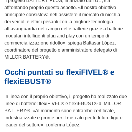
Il progetto BATTERY PLUS, finanziato dall’UE, sta
i
affrontando proprio questo aspetto. «Il nostro obiettivo
n
principale consisteva nell’assistere il mercato di nicchia
e
dei veicoli elettrici pesanti con la migliore tecnologia
s
all’avanguardia nel campo delle batterie grazie a batterie
t
modulari intelligenti plug and play con un tempo di
r
commercializzazione ridotto», spiega Baltasar López,
a
coordinatore del progetto e amministratore delegato di
)
MILLOR BATTERY®.
Occhi puntati su flexiFIVEL® e
flexiEBUST®
In linea con il proprio obiettivo, il progetto ha realizzato due
linee di batterie: flexiFIVEL® e flexiEBUST® di MILLOR
BATTERY®. «Al momento sono entrambe certificate,
industrializzate e pronte per il mercato per le future figure
leader del settore», conferma López.