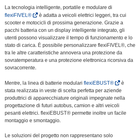
La tecnologia intelligente, portatile e modulare di
(
flexiFIVEL®
è adatta a veicoli elettrici leggeri, tra cui
s
scooter e motocicli di prossima generazione. Grazie a
i
pacchi batteria con un display intelligente integrato, gli
a
utenti possono visualizzare il tempo di funzionamento e lo
p
stato di carica. È possibile personalizzare flexiFIVEL®, che
r
tra le altre caratteristiche annovera una protezione da
e
sovratemperatura e una protezione elettronica ricorsiva da
i
sovracorrente.
n
u
(
Mentre, la linea di batterie modulari
flexiEBUST®
è
n
s
stata realizzata in veste di scelta perfetta per aziende
a
i
produttrici di apparecchiature originali impegnate nella
n
a
progettazione di futuri autobus, camion e altri veicoli
u
p
pesanti elettrici. flexiEBUST® permette inoltre un facile
o
r
montaggio e smontaggio.
v
e
a
i
Le soluzioni del progetto non rappresentano solo