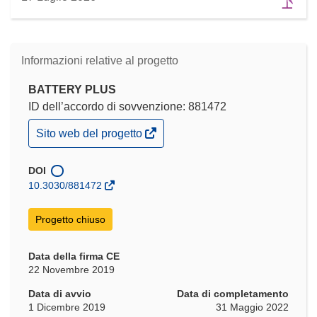
Informazioni relative al progetto
BATTERY PLUS
ID dell’accordo di sovvenzione: 881472
(si
Sito web del progetto
apre
in
una
DOI
nuova
10.3030/881472
finestra)
Progetto chiuso
Data della firma CE
22 Novembre 2019
Data di avvio
Data di completamento
1 Dicembre 2019
31 Maggio 2022