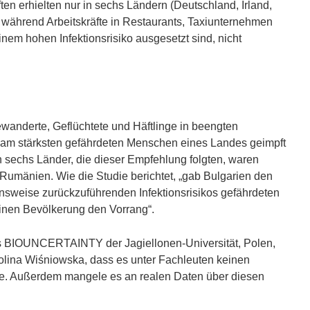
en erhielten nur in sechs Ländern (Deutschland, Irland,
r
, während Arbeitskräfte in Restaurants, Taxiunternehmen
)
nem hohen Infektionsrisiko ausgesetzt sind, nicht
wanderte, Geflüchtete und Häftlinge in beengten
 am stärksten gefährdeten Menschen eines Landes geimpft
 sechs Länder, die dieser Empfehlung folgten, waren
 Rumänien. Wie die Studie berichtet, „gab Bulgarien den
nsweise zurückzuführenden Infektionsrisikos gefährdeten
einen Bevölkerung den Vorrang“.
ts BIOUNCERTAINTY der Jagiellonen-Universität, Polen,
rolina Wiśniowska, dass es unter Fachleuten keinen
ebe. Außerdem mangele es an realen Daten über diesen