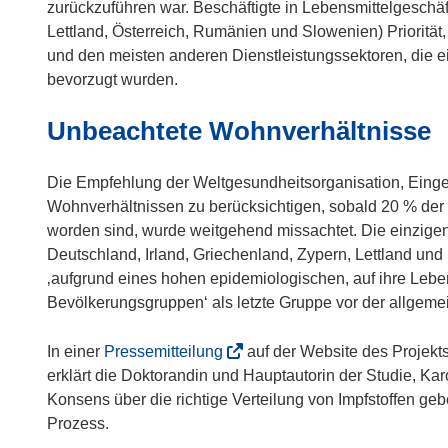
zurückzuführen war. Beschäftigte in Lebensmittelgeschäft
Lettland, Österreich, Rumänien und Slowenien) Priorität
und den meisten anderen Dienstleistungssektoren, die ei
bevorzugt wurden.
Unbeachtete Wohnverhältnisse
Die Empfehlung der Weltgesundheitsorganisation, Einge
Wohnverhältnissen zu berücksichtigen, sobald 20 % der
worden sind, wurde weitgehend missachtet. Die einzigen
Deutschland, Irland, Griechenland, Zypern, Lettland und
‚aufgrund eines hohen epidemiologischen, auf ihre Lebe
Bevölkerungsgruppen‘ als letzte Gruppe vor der allgem
(
In einer
Pressemitteilung
auf der Website des Projek
ö
erklärt die Doktorandin und Hauptautorin der Studie, Ka
f
Konsens über die richtige Verteilung von Impfstoffen g
f
Prozess.
n