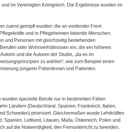
ö
l und im Vereinigten Königreich. Die Ergebnisse wurden im
f
f
n
en zuerst geimpft wurden: die an vorderster Front
e
Pflegekräfte und in Pflegeheimen lebende Menschen.
t
n und Personen mit gleichzeitig bestehenden
i
Berufen oder Wohnverhältnissen ein, die ein höheres
n
 Autorin und die Autoren der Studie, „da es im
n
uweisungsprinzipien zu wählen“, wie zum Beispiel einen
e
isierung jüngerer Patientinnen und Patienten.
u
e
m
F
wurden spezielle Berufe nur in bestimmten Fällen
e
ehn Ländern (Deutschland, Spanien, Frankreich, Italien,
n
und Schweden) priorisiert. Gleichermaßen wurde Lehrkräften
s
 Spanien, Lettland, Litauen, Malta, Österreich, Polen und
t
h auf die Notwendigkeit, den Fernunterricht zu beenden,
e