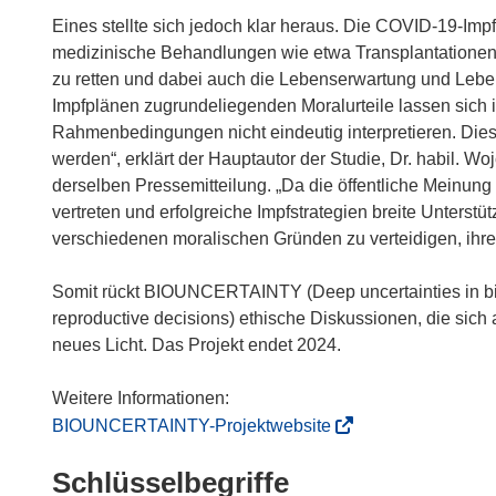
e
Eines stellte sich jedoch klar heraus. Die COVID-19-Impf
t
medizinische Behandlungen wie etwa Transplantationen,
i
zu retten und dabei auch die Lebenserwartung und Leben
n
Impfplänen zugrundeliegenden Moralurteile lassen sich 
n
Rahmenbedingungen nicht eindeutig interpretieren. Dies
e
werden“, erklärt der Hauptautor der Studie, Dr. habil. Wo
u
derselben Pressemitteilung. „Da die öffentliche Meinun
e
vertreten und erfolgreiche Impfstrategien breite Unterst
m
verschiedenen moralischen Gründen zu verteidigen, ihre g
F
e
Somit rückt BIOUNCERTAINTY (Deep uncertainties in bioe
n
reproductive decisions) ethische Diskussionen, die sich
s
neues Licht. Das Projekt endet 2024.
t
e
r
(
BIOUNCERTAINTY-Projektwebsite
)
ö
Schlüsselbegriffe
f