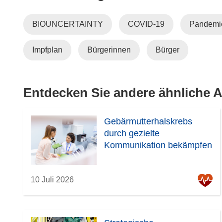
f
n
BIOUNCERTAINTY
COVID-19
Pandemi
e
t
Impfplan
Bürgerinnen
Bürger
i
n
n
e
Entdecken Sie andere ähnliche Ar
u
e
Gebärmutterhalskrebs
m
durch gezielte
F
Kommunikation bekämpfen
e
n
s
10 Juli 2026
t
e
r
)