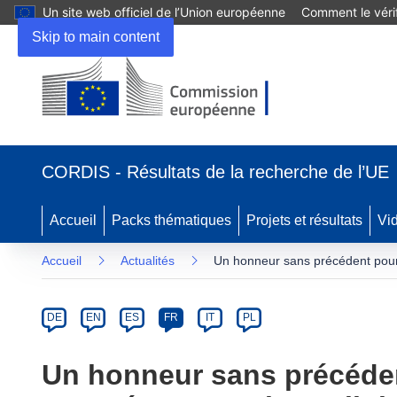
Un site web officiel de l’Union européenne
Comment le vérif
Skip to main content
(s’ouvre
dans
CORDIS - Résultats de la recherche de l’UE
une
nouvelle
fenêtre)
Accueil
Packs thématiques
Projets et résultats
Vi
Accueil
Actualités
Un honneur sans précédent pour
Article
Category
Article
DE
EN
ES
FR
IT
PL
available
in
Un honneur sans précéden
the