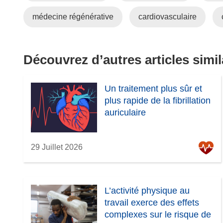
a
d
n
a
médecine régénérative
cardiovasculaire
s
n
u
s
n
u
Découvrez d’autres articles simil
e
n
n
e
o
n
Un traitement plus sûr et
u
o
plus rapide de la fibrillation
v
u
auriculaire
e
v
l
e
l
29 Juillet 2026
l
e
l
f
e
e
f
L’activité physique au
n
e
travail exerce des effets
ê
n
complexes sur le risque de
t
ê