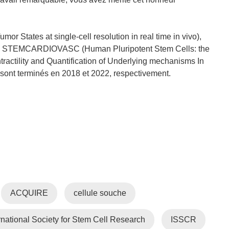
u
v
r
r States at single-cell resolution in real time in vivo),
e
jets STEMCARDIOVASC (Human Pluripotent Stem Cells: the
d
actility and Quantification of Underlying mechanisms In
a
e sont terminés en 2018 et 2022, respectivement.
n
s
u
n
e
n
o
u
v
ACQUIRE
cellule souche
e
l
rnational Society for Stem Cell Research
l
ISSCR