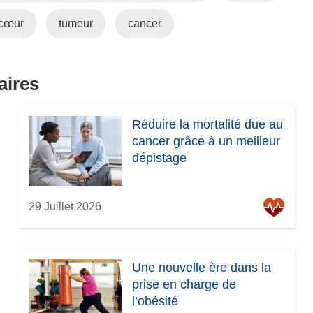
e
f
cœur
tumeur
cancer
e
n
ê
aires
t
r
e
Réduire la mortalité due au
)
cancer grâce à un meilleur
dépistage
29 Juillet 2026
Une nouvelle ère dans la
prise en charge de
l’obésité