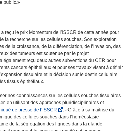
e public.»
e) a reçu le prix Momentum de l’ISSCR de cette année pour
e la recherche sur les cellules souches. Son exploration
de la croissance, de la différenciation, de l’invasion, des
reux des tumeurs est soutenue par le projet
n a également reçu deux autres subventions du CER pour
rents cancers épithéliaux et pour ses travaux visant à définir
expansion tissulaire et la décision sur le destin cellulaire
es tissus épithéliaux.
ser nos connaissances sur les cellules souches tissulaires
, en utilisant des approches pluridisciplinaires et
(
iqué de presse de l’ISSCR
. «Grâce à sa maîtrise du
s
ynamique des cellules souches dans l’homéostasie
’
gme de la ségrégation des lignées dans la glande
o
 travail remarquable, vous avez mérité cet honneur