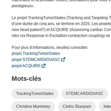
f
prestigieux».
e
n
Le projet TrackingTumorStates (Tracking and Targeting Tumo
ê
d’une durée de cinq ans, se termine en 2025. Les pro
t
new heart patient?) et ACQUIRE (Assessing cardiac Contr
r
vitro via Response in Excitation-contraction coupling) s
e
)
projet TrackingTumorStates
(
projet STEMCARDIOVASC
s
(
projet ACQUIRE
’
s
Mots‑clés
o
’
u
o
v
u
TrackingTumorStates
STEMCARDIOVASC
r
v
e
r
Christine Mummery
Cédric Blanpain
Inte
d
e