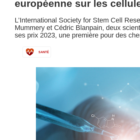
européenne sur les cellu
following
languages:
L’International Society for Stem Cell Re
Mummery et Cédric Blanpain, deux scienti
ses prix 2023, une première pour des ch
SANTÉ