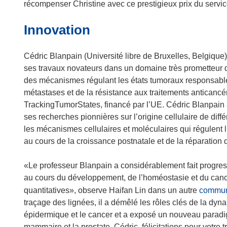
u
récompenser Christine avec ce prestigieux prix du servic
v
Innovation
r
e
d
Cédric Blanpain (Université libre de Bruxelles, Belgiqu
a
ses travaux novateurs dans un domaine très prometteur d
n
des mécanismes régulant les états tumoraux responsables 
s
métastases et de la résistance aux traitements anticancé
u
TrackingTumorStates, financé par l’UE. Cédric Blanpai
n
ses recherches pionnières sur l’origine cellulaire de diffé
e
les mécanismes cellulaires et moléculaires qui régulent l’
n
au cours de la croissance postnatale et de la réparation d
o
u
«Le professeur Blanpain a considérablement fait progres
v
au cours du développement, de l’homéostasie et du cancer
e
quantitatives», observe Haifan Lin dans un autre
commun
l
traçage des lignées, il a démêlé les rôles clés de la d
l
épidermique et le cancer et a exposé un nouveau paradi
e
mammaire et la prostate. Cédric, félicitations pour votre