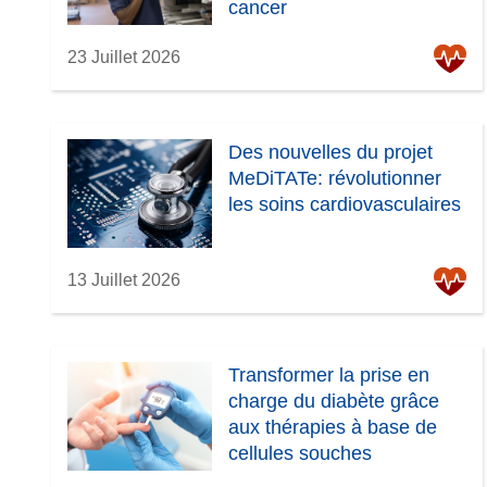
cancer
r
t
e
r
23 Juillet 2026
)
e
)
Des nouvelles du projet
MeDiTATe: révolutionner
les soins cardiovasculaires
13 Juillet 2026
Transformer la prise en
charge du diabète grâce
aux thérapies à base de
cellules souches