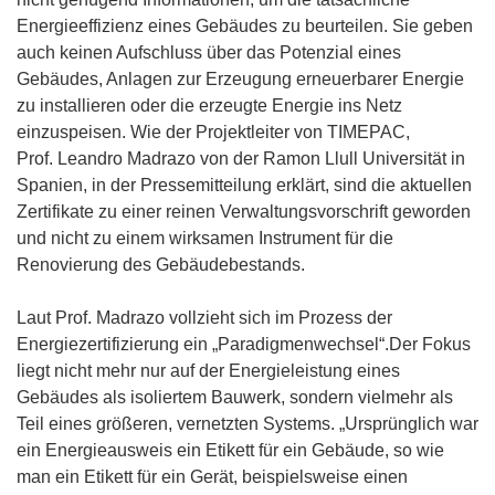
F
e
Energieeffizienz eines Gebäudes zu beurteilen. Sie geben
e
t
auch keinen Aufschluss über das Potenzial eines
n
i
Gebäudes, Anlagen zur Erzeugung erneuerbarer Energie
s
n
zu installieren oder die erzeugte Energie ins Netz
t
n
einzuspeisen. Wie der Projektleiter von TIMEPAC,
e
e
Prof. Leandro Madrazo von der Ramon Llull Universität in
r
u
Spanien, in der Pressemitteilung erklärt, sind die aktuellen
)
e
Zertifikate zu einer reinen Verwaltungsvorschrift geworden
m
und nicht zu einem wirksamen Instrument für die
F
Renovierung des Gebäudebestands.
e
n
Laut Prof. Madrazo vollzieht sich im Prozess der
s
Energiezertifizierung ein „Paradigmenwechsel“.Der Fokus
t
liegt nicht mehr nur auf der Energieleistung eines
e
Gebäudes als isoliertem Bauwerk, sondern vielmehr als
r
Teil eines größeren, vernetzten Systems. „Ursprünglich war
)
ein Energieausweis ein Etikett für ein Gebäude, so wie
man ein Etikett für ein Gerät, beispielsweise einen