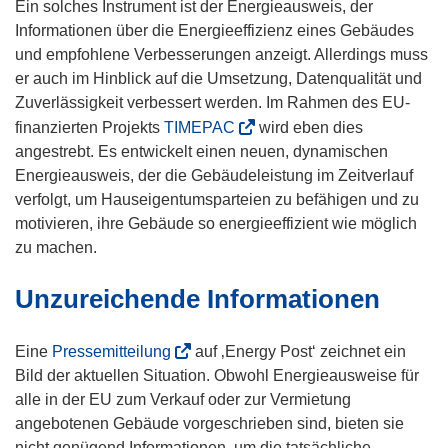
Ein solches Instrument ist der Energieausweis, der
Informationen über die Energieeffizienz eines Gebäudes
und empfohlene Verbesserungen anzeigt. Allerdings muss
er auch im Hinblick auf die Umsetzung, Datenqualität und
Zuverlässigkeit verbessert werden. Im Rahmen des EU-
(
finanzierten Projekts
TIMEPAC
wird eben dies
ö
angestrebt. Es entwickelt einen neuen, dynamischen
f
Energieausweis, der die Gebäudeleistung im Zeitverlauf
f
verfolgt, um Hauseigentumsparteien zu befähigen und zu
n
motivieren, ihre Gebäude so energieeffizient wie möglich
e
zu machen.
t
Unzureichende Informationen
i
n
n
(
Eine
Pressemitteilung
auf ‚Energy Post‘ zeichnet ein
e
ö
Bild der aktuellen Situation. Obwohl Energieausweise für
u
f
alle in der EU zum Verkauf oder zur Vermietung
e
f
angebotenen Gebäude vorgeschrieben sind, bieten sie
m
n
nicht genügend Informationen, um die tatsächliche