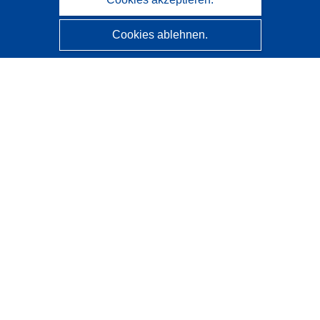
Cookies ablehnen.
CORDIS - Forschungsergebnisse der EU
Diese Website wird vom
Amt für Veröffentlichungen der
Europäischen Union
verwaltet.
Barrierefreiheit
Halbautomatische Projektklassifizierung - Hinweis zur
Erklärbarkeit
Kontakt
Wenden Sie sich an das Help Desk
Häufig gestellte Fragen
(mit Antworten)