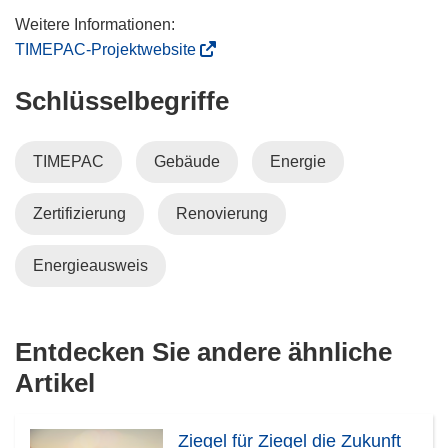
t
i
(
TIMEPAC-Projektwebsite
n
ö
Schlüsselbegriffe
n
f
e
f
u
n
TIMEPAC
Gebäude
Energie
e
e
m
t
Zertifizierung
Renovierung
F
i
e
n
n
n
Energieausweis
s
e
t
u
e
e
Entdecken Sie andere ähnliche
r
m
Artikel
)
F
e
n
Ziegel für Ziegel die Zukunft