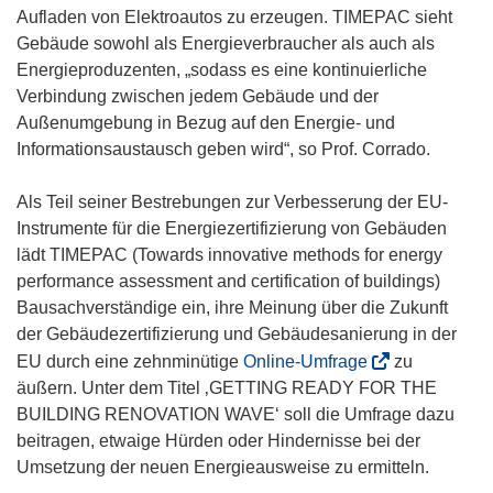
Aufladen von Elektroautos zu erzeugen. TIMEPAC sieht
Gebäude sowohl als Energieverbraucher als auch als
Energieproduzenten, „sodass es eine kontinuierliche
Verbindung zwischen jedem Gebäude und der
Außenumgebung in Bezug auf den Energie- und
Informationsaustausch geben wird“, so Prof. Corrado.
Als Teil seiner Bestrebungen zur Verbesserung der EU-
Instrumente für die Energiezertifizierung von Gebäuden
lädt TIMEPAC (Towards innovative methods for energy
performance assessment and certification of buildings)
Bausachverständige ein, ihre Meinung über die Zukunft
der Gebäudezertifizierung und Gebäudesanierung in der
(
EU durch eine zehnminütige
Online-Umfrage
zu
ö
äußern. Unter dem Titel ‚GETTING READY FOR THE
f
BUILDING RENOVATION WAVE‘ soll die Umfrage dazu
f
beitragen, etwaige Hürden oder Hindernisse bei der
n
Umsetzung der neuen Energieausweise zu ermitteln.
e