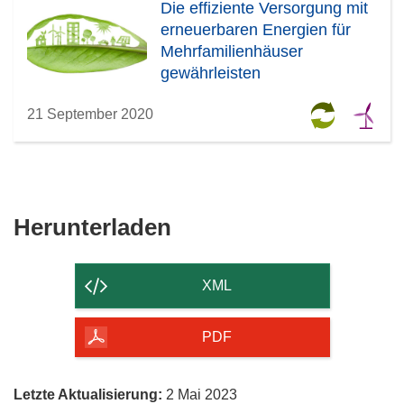
Die effiziente Versorgung mit
erneuerbaren Energien für
Mehrfamilienhäuser
gewährleisten
21 September 2020
Den
Herunterladen
Inhalt
der
XML
Seite
herunterladen
PDF
Letzte Aktualisierung:
2 Mai 2023