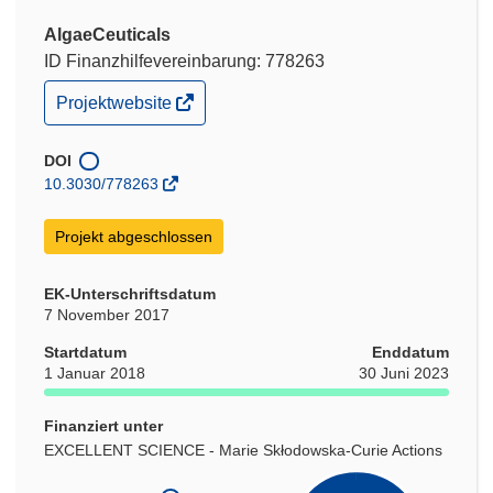
AlgaeCeuticals
ID Finanzhilfevereinbarung: 778263
(öffnet
Projektwebsite
in
neuem
Fenster)
DOI
10.3030/778263
Projekt abgeschlossen
EK-Unterschriftsdatum
7 November 2017
Startdatum
Enddatum
1 Januar 2018
30 Juni 2023
Finanziert unter
EXCELLENT SCIENCE - Marie Skłodowska-Curie Actions