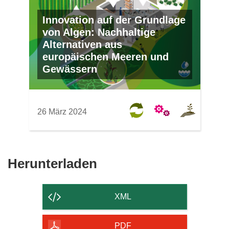
Innovation auf der Grundlage
von Algen: Nachhaltige
Alternativen aus
europäischen Meeren und
Gewässern
26 März 2024
Den
Herunterladen
Inhalt
der
XML
Seite
herunterladen
PDF