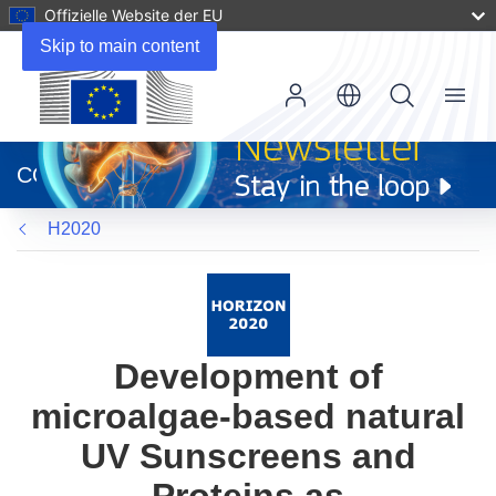
Offizielle Website der EU
Skip to main content
Menu
(öffnet
in
CORDIS
neuem
Fenster)
H2020
Development of
microalgae-based natural
UV Sunscreens and