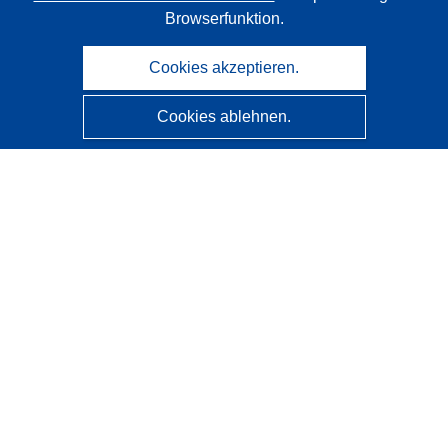
Browserfunktion.
Cookies akzeptieren.
Cookies ablehnen.
CORDIS - Forschungsergebnisse der EU
Diese Website wird vom
Amt für Veröffentlichungen der
Europäischen Union
verwaltet.
Barrierefreiheit
Halbautomatische Projektklassifizierung - Hinweis zur
Erklärbarkeit
Kontakt
Wenden Sie sich an das Help Desk