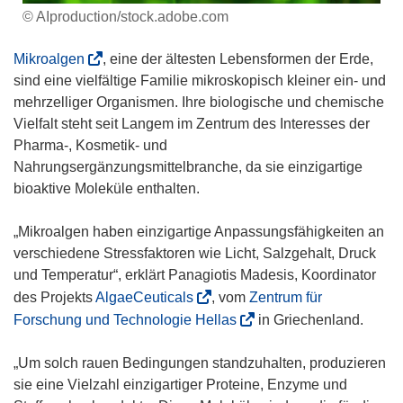
© AIproduction/stock.adobe.com
(
Mikroalgen
, eine der ältesten Lebensformen der Erde,
ö
sind eine vielfältige Familie mikroskopisch kleiner ein- und
f
mehrzelliger Organismen. Ihre biologische und chemische
f
Vielfalt steht seit Langem im Zentrum des Interesses der
n
Pharma-, Kosmetik- und
e
Nahrungsergänzungsmittelbranche, da sie einzigartige
t
bioaktive Moleküle enthalten.
i
n
„Mikroalgen haben einzigartige Anpassungsfähigkeiten an
n
verschiedene Stressfaktoren wie Licht, Salzgehalt, Druck
e
und Temperatur“, erklärt Panagiotis Madesis, Koordinator
u
(
des Projekts
AlgaeCeuticals
, vom
Zentrum für
e
ö
(
Forschung und Technologie Hellas
in Griechenland.
m
f
ö
F
f
f
„Um solch rauen Bedingungen standzuhalten, produzieren
e
n
f
sie eine Vielzahl einzigartiger Proteine, Enzyme und
n