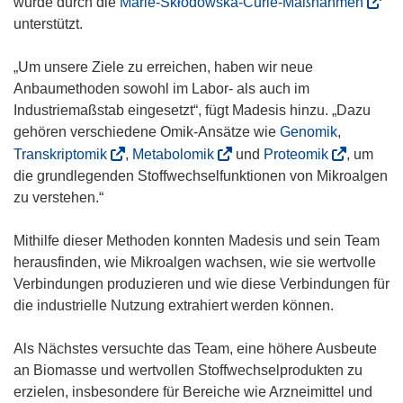
(
wurde durch die
Marie-Skłodowska-Curie-Maßnahmen
ö
unterstützt.
f
f
„Um unsere Ziele zu erreichen, haben wir neue
n
Anbaumethoden sowohl im Labor- als auch im
e
Industriemaßstab eingesetzt“, fügt Madesis hinzu. „Dazu
t
gehören verschiedene Omik-Ansätze wie
Genomik
,
i
(
(
(
Transkriptomik
,
Metabolomik
und
Proteomik
, um
n
ö
ö
ö
die grundlegenden Stoffwechselfunktionen von Mikroalgen
n
f
f
f
zu verstehen.“
e
f
f
f
u
n
n
n
Mithilfe dieser Methoden konnten Madesis und sein Team
e
e
e
e
herausfinden, wie Mikroalgen wachsen, wie sie wertvolle
m
t
t
t
Verbindungen produzieren und wie diese Verbindungen für
F
i
i
i
die industrielle Nutzung extrahiert werden können.
e
n
n
n
n
n
n
n
Als Nächstes versuchte das Team, eine höhere Ausbeute
s
e
e
e
an Biomasse und wertvollen Stoffwechselprodukten zu
t
u
u
u
erzielen, insbesondere für Bereiche wie Arzneimittel und