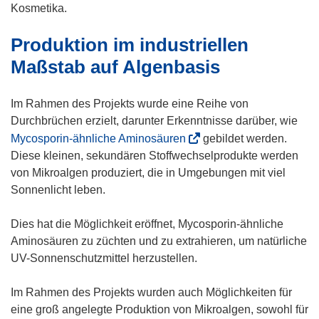
e
e
e
e
Kosmetika.
r
m
m
m
Produktion im industriellen
)
F
F
F
e
e
e
Maßstab auf Algenbasis
n
n
n
s
s
s
Im Rahmen des Projekts wurde eine Reihe von
t
t
t
Durchbrüchen erzielt, darunter Erkenntnisse darüber, wie
e
e
e
(
Mycosporin-ähnliche Aminosäuren
gebildet werden.
r
r
r
ö
Diese kleinen, sekundären Stoffwechselprodukte werden
)
)
)
f
von Mikroalgen produziert, die in Umgebungen mit viel
f
Sonnenlicht leben.
n
e
Dies hat die Möglichkeit eröffnet, Mycosporin-ähnliche
t
Aminosäuren zu züchten und zu extrahieren, um natürliche
i
UV-Sonnenschutzmittel herzustellen.
n
n
Im Rahmen des Projekts wurden auch Möglichkeiten für
e
eine groß angelegte Produktion von Mikroalgen, sowohl für