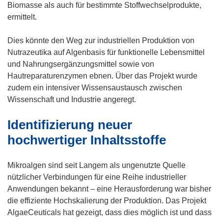
u
Biomasse als auch für bestimmte Stoffwechselprodukte,
e
ermittelt.
m
F
Dies könnte den Weg zur industriellen Produktion von
e
Nutrazeutika auf Algenbasis für funktionelle Lebensmittel
n
und Nahrungsergänzungsmittel sowie von
s
Hautreparaturenzymen ebnen. Über das Projekt wurde
t
zudem ein intensiver Wissensaustausch zwischen
e
Wissenschaft und Industrie angeregt.
r
Identifizierung neuer
)
hochwertiger Inhaltsstoffe
Mikroalgen sind seit Langem als ungenutzte Quelle
nützlicher Verbindungen für eine Reihe industrieller
Anwendungen bekannt – eine Herausforderung war bisher
die effiziente Hochskalierung der Produktion. Das Projekt
AlgaeCeuticals hat gezeigt, dass dies möglich ist und dass