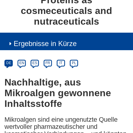
Proteins as
cosmeceuticals and
nutraceuticals
Ergebnisse in Kürze
Article
Category
Article
DE
EN
ES
FR
IT
PL
available
in
Nachhaltige, aus
the
Mikroalgen gewonnene
following
languages:
Inhaltsstoffe
Mikroalgen sind eine ungenutzte Quelle
wertvoller pharmazeutischer und