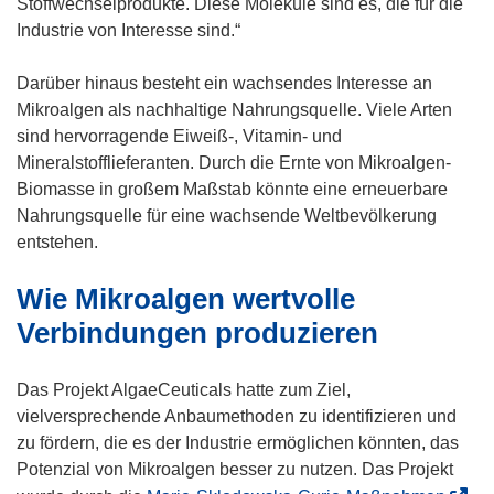
e
n
Stoffwechselprodukte. Diese Moleküle sind es, die für die
s
t
e
Industrie von Interesse sind.“
t
i
t
e
n
i
Darüber hinaus besteht ein wachsendes Interesse an
r
n
n
Mikroalgen als nachhaltige Nahrungsquelle. Viele Arten
)
e
n
sind hervorragende Eiweiß-, Vitamin- und
u
e
Mineralstofflieferanten. Durch die Ernte von Mikroalgen-
e
u
Biomasse in großem Maßstab könnte eine erneuerbare
m
e
Nahrungsquelle für eine wachsende Weltbevölkerung
F
m
entstehen.
e
F
Wie Mikroalgen wertvolle
n
e
s
n
Verbindungen produzieren
t
s
e
t
Das Projekt AlgaeCeuticals hatte zum Ziel,
r
e
vielversprechende Anbaumethoden zu identifizieren und
)
r
zu fördern, die es der Industrie ermöglichen könnten, das
)
Potenzial von Mikroalgen besser zu nutzen. Das Projekt