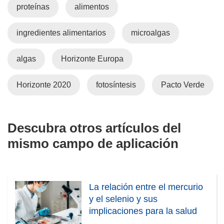
proteínas
alimentos
e
n
t
ingredientes alimentarios
microalgas
a
n
algas
Horizonte Europa
a
)
Horizonte 2020
fotosíntesis
Pacto Verde
Descubra otros artículos del
mismo campo de aplicación
La relación entre el mercurio
y el selenio y sus
implicaciones para la salud