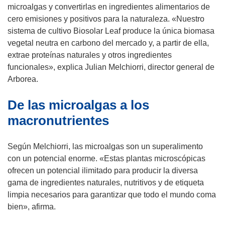
r
microalgas y convertirlas en ingredientes alimentarios de
i
cero emisiones y positivos para la naturaleza. «Nuestro
r
sistema de cultivo Biosolar Leaf produce la única biomasa
á
vegetal neutra en carbono del mercado y, a partir de ella,
e
extrae proteínas naturales y otros ingredientes
n
funcionales», explica Julian Melchiorri, director general de
u
Arborea.
n
De las microalgas a los
a
n
macronutrientes
u
e
Según Melchiorri, las microalgas son un superalimento
v
con un potencial enorme. «Estas plantas microscópicas
a
ofrecen un potencial ilimitado para producir la diversa
v
gama de ingredientes naturales, nutritivos y de etiqueta
e
limpia necesarios para garantizar que todo el mundo coma
n
bien», afirma.
t
a