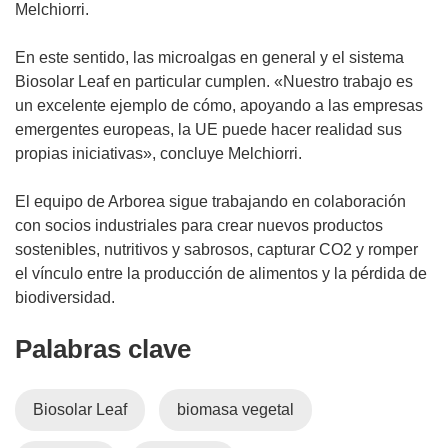
s
Melchiorri.
e
a
En este sentido, las microalgas en general y el sistema
b
Biosolar Leaf en particular cumplen. «Nuestro trabajo es
r
un excelente ejemplo de cómo, apoyando a las empresas
i
emergentes europeas, la UE puede hacer realidad sus
r
propias iniciativas», concluye Melchiorri.
á
e
El equipo de Arborea sigue trabajando en colaboración
n
con socios industriales para crear nuevos productos
u
sostenibles, nutritivos y sabrosos, capturar CO2 y romper
n
el vínculo entre la producción de alimentos y la pérdida de
a
biodiversidad.
n
Palabras clave
u
e
v
Biosolar Leaf
biomasa vegetal
a
v