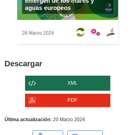
emergen de los mares y
aguas europeos
26 Marzo 2024
Descargar
Descargar
el
contenido
XML
de
la
PDF
página
Última actualización:
20 Marzo 2024