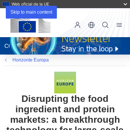
Web oficial de la UE
Skip to main content
Menu
(se
abrirá
CORDIS
en
una
Horizonte Europa
nueva
ventana)
Disrupting the food
ingredient and protein
markets: a breakthrough