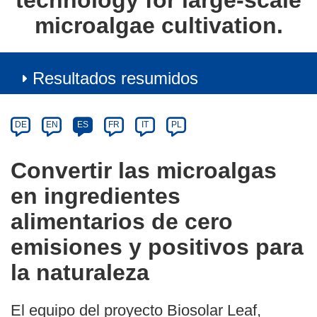
technology for large-scale
microalgae cultivation.
Resultados resumidos
Article
Category
Article
DE
EN
ES
FR
IT
PL
available
in
Convertir las microalgas
the
en ingredientes
following
languages:
alimentarios de cero
emisiones y positivos para
la naturaleza
El equipo del proyecto Biosolar Leaf,