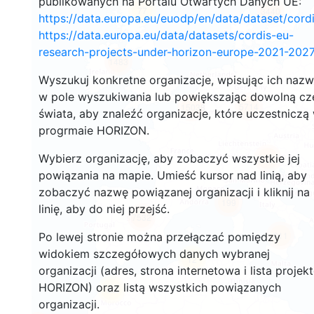
publikowanych na Portalu Otwartych Danych UE:
77
3440
https://data.europa.eu/euodp/en/data/dataset/cor
https://data.europa.eu/data/datasets/cordis-eu-
research-projects-under-horizon-europe-2021-2027
1483
Wyszukuj konkretne organizacje, wpisując ich naz
w pole wyszukiwania lub powiększając dowolną cz
5714
15038
świata, aby znaleźć organizacje, które uczestniczą
progrmaie HORIZON.
Wybierz organizację, aby zobaczyć wszystkie jej
9237
powiązania na mapie. Umieść kursor nad linią, aby
zobaczyć nazwę powiązanej organizacji i kliknij na
199
linię, aby do niej przejść.
7532
811
Po lewej stronie można przełączać pomiędzy
widokiem szczegółowych danych wybranej
12
organizacji (adres, strona internetowa i lista projek
HORIZON) oraz listą wszystkich powiązanych
61
organizacji.