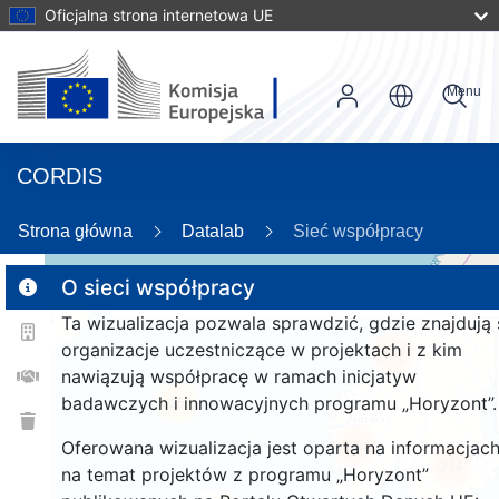
Oficjalna strona internetowa UE
Menu
CORDIS
Strona główna
Datalab
Sieć współpracy
O sieci współpracy
Ta wizualizacja pozwala sprawdzić, gdzie znajdują 
2
organizacje uczestniczące w projektach i z kim
187
nawiązują współpracę w ramach inicjatyw
badawczych i innowacyjnych programu „Horyzont”.
25
220
Oferowana wizualizacja jest oparta na informacjac
214
na temat projektów z programu „Horyzont”