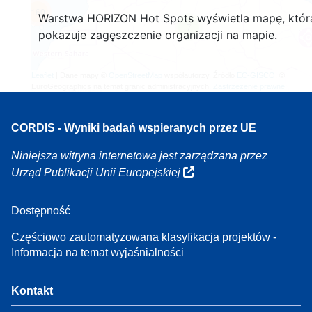
160
Warstwa HORIZON Hot Spots wyświetla mapę, któr
7
pokazuje zagęszczenie organizacji na mapie.
Leaflet
| Dane mapy ©
OpenStreetMap
współautorzy, Źródło
EC-GISCO
, ©
EuroGeographics na temat granic administracyjnych,
Zastrzeżenie prawne
CORDIS - Wyniki badań wspieranych przez UE
Niniejsza witryna internetowa jest zarządzana przez
Urząd Publikacji Unii Europejskiej
Dostępność
Częściowo zautomatyzowana klasyfikacja projektów -
Informacja na temat wyjaśnialności
Kontakt