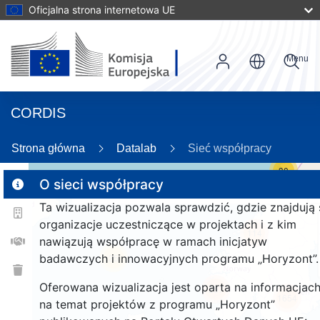
Oficjalna strona internetowa UE
Menu
CORDIS
Strona główna
Datalab
Sieć współpracy
30
O sieci współpracy
Ta wizualizacja pozwala sprawdzić, gdzie znajdują 
2
organizacje uczestniczące w projektach i z kim
114
nawiązują współpracę w ramach inicjatyw
badawczych i innowacyjnych programu „Horyzont”.
25
Oferowana wizualizacja jest oparta na informacjac
257
1654
na temat projektów z programu „Horyzont”