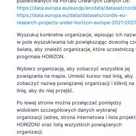
publikowanych na Portalu Otwartych Danych UE:
https://data.europa.eu/euodp/en/data/dataset/cor
https://data.europa.eu/data/datasets/cordis-eu-
2664
research-projects-under-horizon-europe-2021-2027
2201
Wyszukuj konkretne organizacje, wpisując ich naz
w pole wyszukiwania lub powiększając dowolną cz
12
świata, aby znaleźć organizacje, które uczestniczą
19395
5799
progrmaie HORIZON.
Wybierz organizację, aby zobaczyć wszystkie jej
powiązania na mapie. Umieść kursor nad linią, aby
3409
zobaczyć nazwę powiązanej organizacji i kliknij na
linię, aby do niej przejść.
6002
1777
Po lewej stronie można przełączać pomiędzy
widokiem szczegółowych danych wybranej
481
organizacji (adres, strona internetowa i lista projek
3
HORIZON) oraz listą wszystkich powiązanych
organizacji.