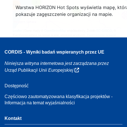
3
160
Warstwa HORIZON Hot Spots wyświetla mapę, któr
7
pokazuje zagęszczenie organizacji na mapie.
Leaflet
| Dane mapy ©
OpenStreetMap
współautorzy, Źródło
EC-GISCO
, ©
EuroGeographics na temat granic administracyjnych,
Zastrzeżenie prawne
CORDIS - Wyniki badań wspieranych przez UE
Niniejsza witryna internetowa jest zarządzana przez
Urząd Publikacji Unii Europejskiej
Dostępność
Częściowo zautomatyzowana klasyfikacja projektów -
Informacja na temat wyjaśnialności
Kontakt