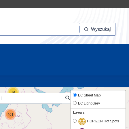
szukaj
Wyszukaj
10
16
EC Street Map
EC Light Grey
Layers
401
HORIZON Hot Spots