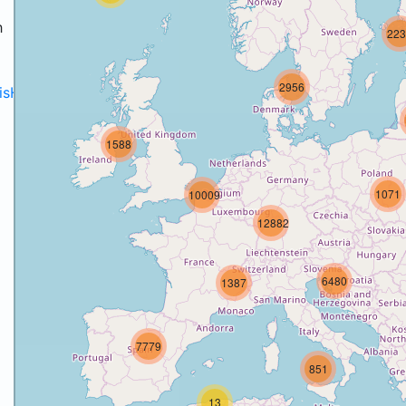
h
223
2956
disH2020projects
.
1588
1071
10009
12882
6480
1387
7779
851
13