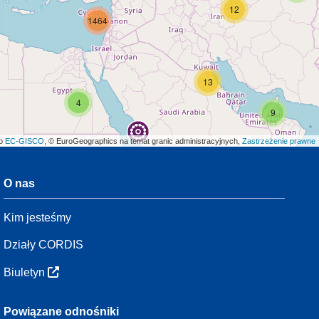
12
1464
13
4
9
ło
EC-GISCO
, © EuroGeographics na temat granic administracyjnych,
Zastrzeżenie prawne
O nas
3
Kim jesteśmy
13
Działy CORDIS
42
Biuletyn
3
Powiązane odnośniki