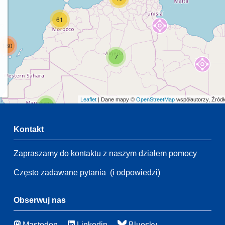
61
160
7
Leaflet
| Dane mapy ©
OpenStreetMap
współautorzy, Źród
2
Kontakt
Zapraszamy do kontaktu z naszym działem pomocy
2
49
Często zadawane pytania
(i odpowiedzi)
21
137
67
Obserwuj nas
Mastodon
Linkedin
Bluesky