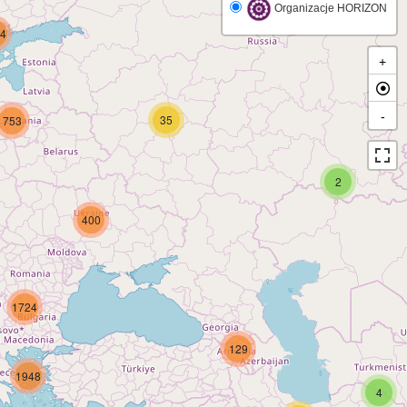
Organizacje HORIZON
4
+
-
35
753
2
400
1724
129
1948
4