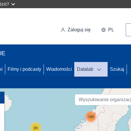
dzić?
Wy
Zaloguj się
PL
UE
62
ki
Filmy i podcasty
Wiadomości
Datalab
Szukaj
24
185
26