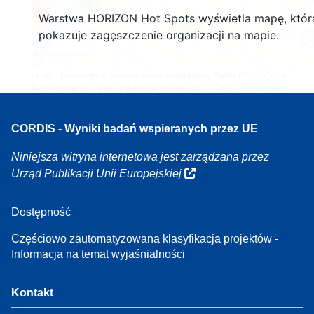
3
160
Warstwa HORIZON Hot Spots wyświetla mapę, któr
7
pokazuje zagęszczenie organizacji na mapie.
Leaflet
| Dane mapy ©
OpenStreetMap
współautorzy, Źródło
EC-GISCO
, ©
EuroGeographics na temat granic administracyjnych,
Zastrzeżenie prawne
CORDIS - Wyniki badań wspieranych przez UE
Niniejsza witryna internetowa jest zarządzana przez
Urząd Publikacji Unii Europejskiej
Dostępność
Częściowo zautomatyzowana klasyfikacja projektów -
Informacja na temat wyjaśnialności
Kontakt