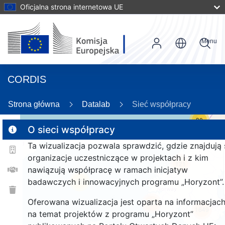
Oficjalna strona internetowa UE
Menu
CORDIS
Strona główna
Datalab
Sieć współpracy
30
O sieci współpracy
Ta wizualizacja pozwala sprawdzić, gdzie znajdują 
2
organizacje uczestniczące w projektach i z kim
121
nawiązują współpracę w ramach inicjatyw
badawczych i innowacyjnych programu „Horyzont”.
25
Oferowana wizualizacja jest oparta na informacjac
257
1649
na temat projektów z programu „Horyzont”