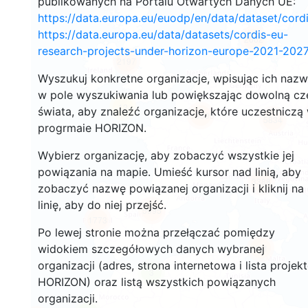
publikowanych na Portalu Otwartych Danych UE:
https://data.europa.eu/euodp/en/data/dataset/cor
https://data.europa.eu/data/datasets/cordis-eu-
2662
research-projects-under-horizon-europe-2021-2027
2197
Wyszukuj konkretne organizacje, wpisując ich naz
w pole wyszukiwania lub powiększając dowolną cz
12
świata, aby znaleźć organizacje, które uczestniczą
19399
5834
progrmaie HORIZON.
Wybierz organizację, aby zobaczyć wszystkie jej
powiązania na mapie. Umieść kursor nad linią, aby
3388
zobaczyć nazwę powiązanej organizacji i kliknij na
linię, aby do niej przejść.
5995
1773
Po lewej stronie można przełączać pomiędzy
widokiem szczegółowych danych wybranej
481
organizacji (adres, strona internetowa i lista projek
3
HORIZON) oraz listą wszystkich powiązanych
organizacji.