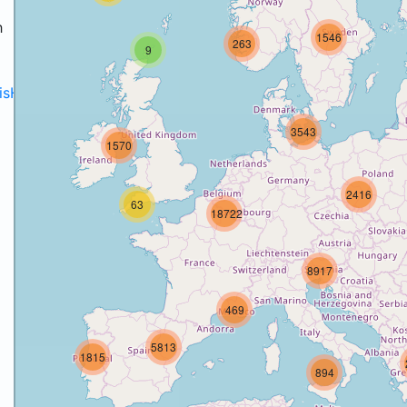
h
1546
263
9
disH2020projects
.
3543
1570
2416
63
18722
8917
469
5813
1815
894