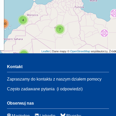
4
160
7
Leaflet
| Dane mapy ©
OpenStreetMap
współautorzy, Źród
2
Kontakt
Zapraszamy do kontaktu z naszym działem pomocy
2
55
Często zadawane pytania
(i odpowiedzi)
21
109
83
Obserwuj nas
21
Mastodon
Linkedin
Bluesky