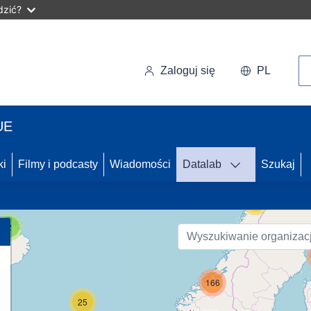
dzić?
Wy
Zaloguj się
PL
UE
50
ki
Filmy i podcasty
Wiadomości
Datalab
Szukaj
55
2
166
25