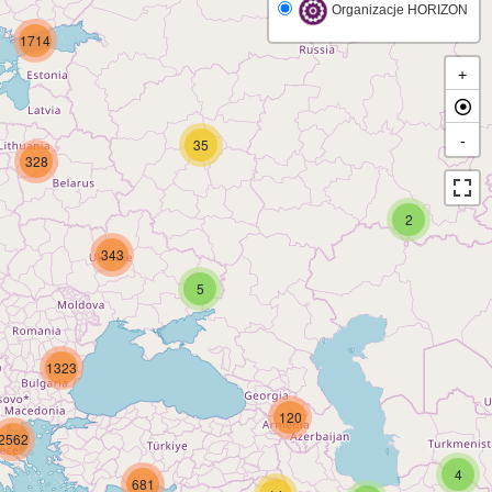
Organizacje HORIZON
1714
+
-
35
328
2
343
5
1323
120
2562
4
681