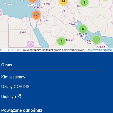
14
9
777
8
9
4
ło
EC-GISCO
, © EuroGeographics na temat granic administracyjnych,
Zastrzeżenie prawne
O nas
3
Kim jesteśmy
7
48
Działy CORDIS
Biuletyn
3
Powiązane odnośniki