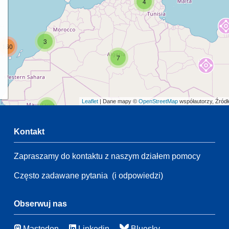
4
3
160
7
Leaflet
| Dane mapy ©
OpenStreetMap
współautorzy, Źród
2
Kontakt
Zapraszamy do kontaktu z naszym działem pomocy
2
55
Często zadawane pytania
(i odpowiedzi)
21
83
115
4
Obserwuj nas
Mastodon
Linkedin
Bluesky