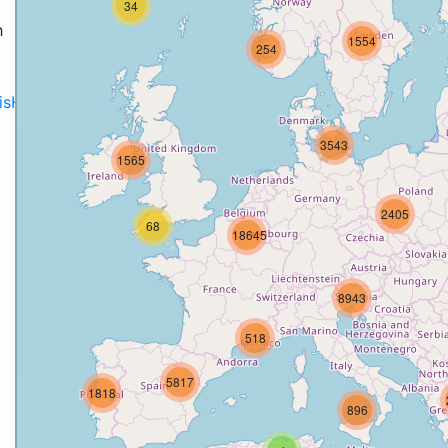
34
h
1554
254
disH2020projects
.
3543
1565
2405
68
18645
8943
518
5817
1818
896