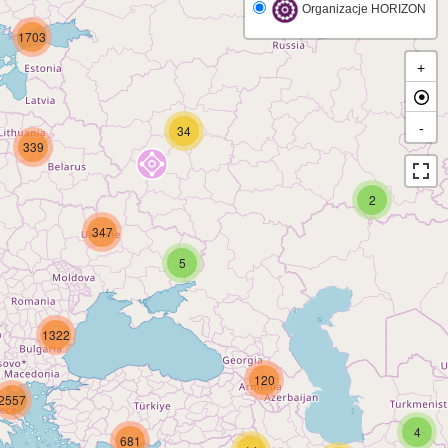
Organizacje HORIZON
1703
+
-
34
339
2
347
5
1322
120
2557
4
681