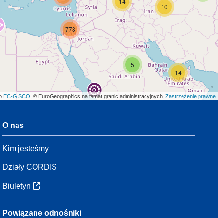
14
10
778
5
14
ło
EC-GISCO
, © EuroGeographics na temat granic administracyjnych,
Zastrzeżenie prawne
O nas
3
Kim jesteśmy
54
Działy CORDIS
Biuletyn
3
Powiązane odnośniki