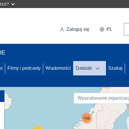
dzić?
Wy
Zaloguj się
PL
UE
46
ki
Filmy i podcasty
Wiadomości
Datalab
Szukaj
56
168