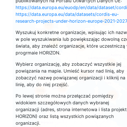
publikowanych na Portalu Otwartych Danych UE:
https://data.europa.eu/euodp/en/data/dataset/cor
https://data.europa.eu/data/datasets/cordis-eu-
3531
research-projects-under-horizon-europe-2021-2027
1567
Wyszukuj konkretne organizacje, wpisując ich naz
w pole wyszukiwania lub powiększając dowolną cz
239
60
świata, aby znaleźć organizacje, które uczestniczą
18661
progrmaie HORIZON.
8935
Wybierz organizację, aby zobaczyć wszystkie jej
powiązania na mapie. Umieść kursor nad linią, aby
517
zobaczyć nazwę powiązanej organizacji i kliknij na
linię, aby do niej przejść.
5849
1800
901
Po lewej stronie można przełączać pomiędzy
widokiem szczegółowych danych wybranej
organizacji (adres, strona internetowa i lista projek
HORIZON) oraz listą wszystkich powiązanych
organizacji.