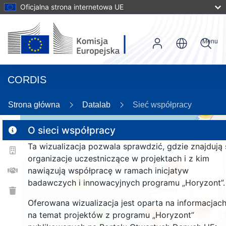
Oficjalna strona internetowa UE
Menu
CORDIS
Strona główna
Datalab
Sieć współpracy
56
O sieci współpracy
Ta wizualizacja pozwala sprawdzić, gdzie znajdują 
2
organizacje uczestniczące w projektach i z kim
161
nawiązują współpracę w ramach inicjatyw
badawczych i innowacyjnych programu „Horyzont”.
25
Oferowana wizualizacja jest oparta na informacjac
1563
261
na temat projektów z programu „Horyzont”
9