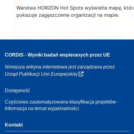
3
160
Warstwa HORIZON Hot Spots wyświetla mapę, któr
7
pokazuje zagęszczenie organizacji na mapie.
Leaflet
| Dane mapy ©
OpenStreetMap
współautorzy, Źródło
EC-GISCO
, ©
EuroGeographics na temat granic administracyjnych,
Zastrzeżenie prawne
CORDIS - Wyniki badań wspieranych przez UE
Niniejsza witryna internetowa jest zarządzana przez
Urząd Publikacji Unii Europejskiej
Dostępność
Częściowo zautomatyzowana klasyfikacja projektów -
Informacja na temat wyjaśnialności
Kontakt