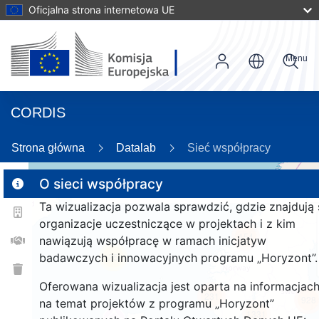
Oficjalna strona internetowa UE
Menu
CORDIS
89
Strona główna
Datalab
Sieć współpracy
O sieci współpracy
Ta wizualizacja pozwala sprawdzić, gdzie znajdują 
2
organizacje uczestniczące w projektach i z kim
154
nawiązują współpracę w ramach inicjatyw
badawczych i innowacyjnych programu „Horyzont”.
25
Oferowana wizualizacja jest oparta na informacjac
231
928
na temat projektów z programu „Horyzont”
1331