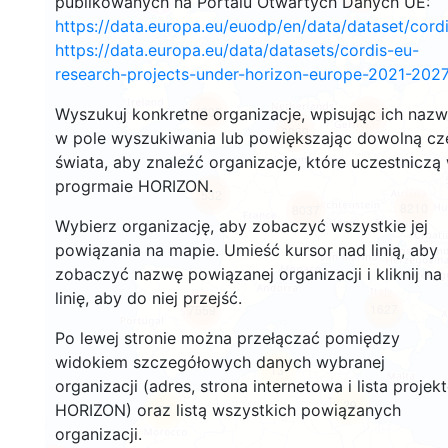
publikowanych na Portalu Otwartych Danych UE:
https://data.europa.eu/euodp/en/data/dataset/cor
https://data.europa.eu/data/datasets/cordis-eu-
research-projects-under-horizon-europe-2021-2027
4805
Wyszukuj konkretne organizacje, wpisując ich naz
5519
6969
w pole wyszukiwania lub powiększając dowolną cz
świata, aby znaleźć organizacje, które uczestniczą
progrmaie HORIZON.
532
8210
8037
Wybierz organizację, aby zobaczyć wszystkie jej
powiązania na mapie. Umieść kursor nad linią, aby
zobaczyć nazwę powiązanej organizacji i kliknij na
linię, aby do niej przejść.
1627
7559
Po lewej stronie można przełączać pomiędzy
widokiem szczegółowych danych wybranej
13
organizacji (adres, strona internetowa i lista projek
29
HORIZON) oraz listą wszystkich powiązanych
57
organizacji.