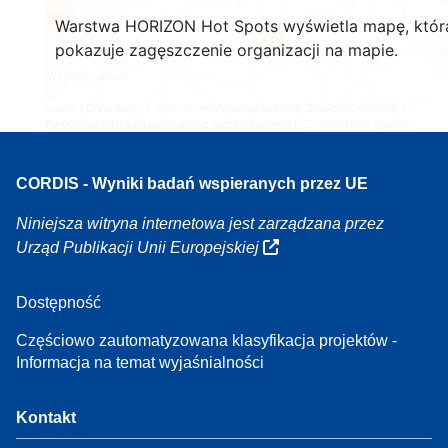
164
Warstwa HORIZON Hot Spots wyświetla mapę, któr
7
pokazuje zagęszczenie organizacji na mapie.
Leaflet
| Dane mapy ©
OpenStreetMap
współautorzy, Źródło
EC-GISCO
, ©
EuroGeographics na temat granic administracyjnych,
Zastrzeżenie prawne
CORDIS - Wyniki badań wspieranych przez UE
Niniejsza witryna internetowa jest zarządzana przez
Urząd Publikacji Unii Europejskiej
Dostępność
Częściowo zautomatyzowana klasyfikacja projektów -
Informacja na temat wyjaśnialności
Kontakt