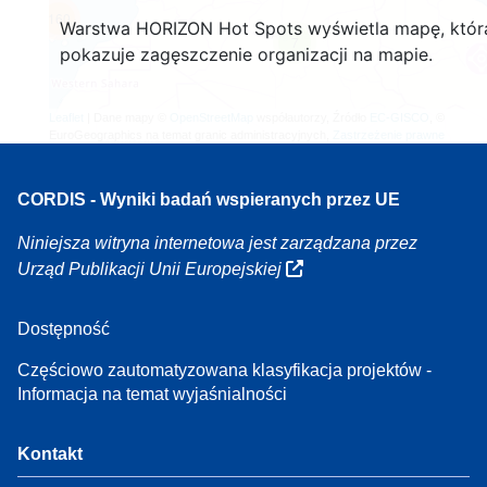
160
Warstwa HORIZON Hot Spots wyświetla mapę, któr
7
pokazuje zagęszczenie organizacji na mapie.
Leaflet
| Dane mapy ©
OpenStreetMap
współautorzy, Źródło
EC-GISCO
, ©
EuroGeographics na temat granic administracyjnych,
Zastrzeżenie prawne
CORDIS - Wyniki badań wspieranych przez UE
Niniejsza witryna internetowa jest zarządzana przez
Urząd Publikacji Unii Europejskiej
Dostępność
Częściowo zautomatyzowana klasyfikacja projektów -
Informacja na temat wyjaśnialności
Kontakt