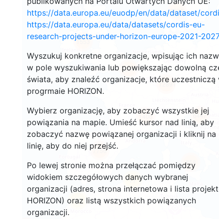
publikowanych na Portalu Otwartych Danych UE:
2938
https://data.europa.eu/euodp/en/data/dataset/cor
https://data.europa.eu/data/datasets/cordis-eu-
research-projects-under-horizon-europe-2021-2027
1553
Wyszukuj konkretne organizacje, wpisując ich naz
w pole wyszukiwania lub powiększając dowolną cz
10069
świata, aby znaleźć organizacje, które uczestniczą
12891
progrmaie HORIZON.
Wybierz organizację, aby zobaczyć wszystkie jej
6447
1406
powiązania na mapie. Umieść kursor nad linią, aby
zobaczyć nazwę powiązanej organizacji i kliknij na
linię, aby do niej przejść.
7756
858
Po lewej stronie można przełączać pomiędzy
widokiem szczegółowych danych wybranej
11
organizacji (adres, strona internetowa i lista projek
HORIZON) oraz listą wszystkich powiązanych
66
organizacji.