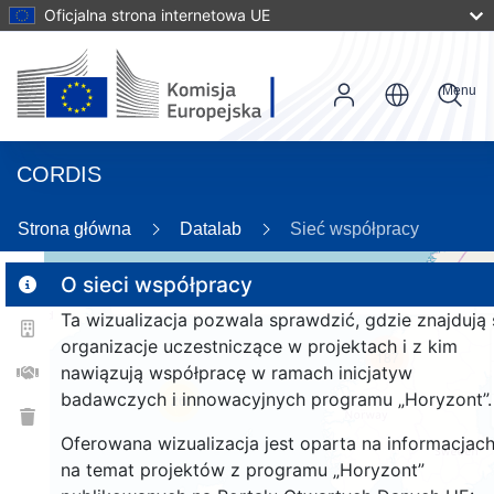
Oficjalna strona internetowa UE
Menu
CORDIS
Strona główna
Datalab
Sieć współpracy
O sieci współpracy
Ta wizualizacja pozwala sprawdzić, gdzie znajdują 
2
organizacje uczestniczące w projektach i z kim
187
nawiązują współpracę w ramach inicjatyw
badawczych i innowacyjnych programu „Horyzont”.
26
Oferowana wizualizacja jest oparta na informacjac
na temat projektów z programu „Horyzont”