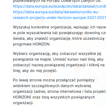
publikowanych na Portalu Otwartych Danych UE:
3471
85
https://data.europa.eu/euodp/en/data/dataset/cor
https://data.europa.eu/data/datasets/cordis-eu-
research-projects-under-horizon-europe-2021-2027
1476
Wyszukuj konkretne organizacje, wpisując ich naz
w pole wyszukiwania lub powiększając dowolną cz
5708
15069
świata, aby znaleźć organizacje, które uczestniczą
progrmaie HORIZON.
Wybierz organizację, aby zobaczyć wszystkie jej
9271
powiązania na mapie. Umieść kursor nad linią, aby
zobaczyć nazwę powiązanej organizacji i kliknij na
197
linię, aby do niej przejść.
7532
Po lewej stronie można przełączać pomiędzy
781
widokiem szczegółowych danych wybranej
11
organizacji (adres, strona internetowa i lista projek
HORIZON) oraz listą wszystkich powiązanych
56
organizacji.