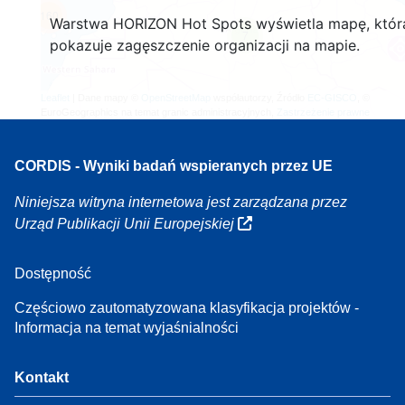
160
Warstwa HORIZON Hot Spots wyświetla mapę, któr
7
pokazuje zagęszczenie organizacji na mapie.
Leaflet
| Dane mapy ©
OpenStreetMap
współautorzy, Źródło
EC-GISCO
, ©
EuroGeographics na temat granic administracyjnych,
Zastrzeżenie prawne
CORDIS - Wyniki badań wspieranych przez UE
Niniejsza witryna internetowa jest zarządzana przez
Urząd Publikacji Unii Europejskiej
Dostępność
Częściowo zautomatyzowana klasyfikacja projektów -
Informacja na temat wyjaśnialności
Kontakt