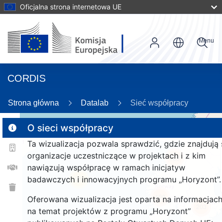
Oficjalna strona internetowa UE
Menu
CORDIS
Strona główna
Datalab
Sieć współpracy
O sieci współpracy
Ta wizualizacja pozwala sprawdzić, gdzie znajdują 
2
organizacje uczestniczące w projektach i z kim
189
nawiązują współpracę w ramach inicjatyw
badawczych i innowacyjnych programu „Horyzont”.
25
190
Oferowana wizualizacja jest oparta na informacjac
203
na temat projektów z programu „Horyzont”