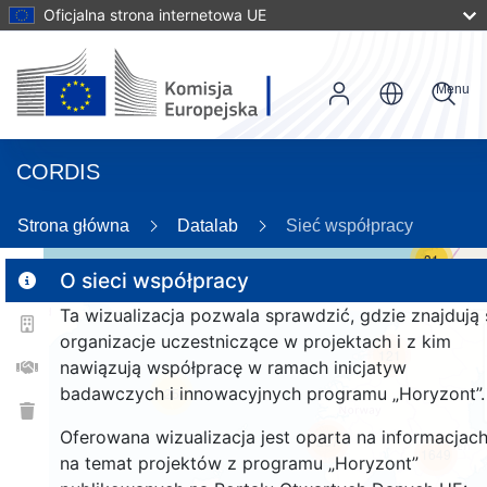
Oficjalna strona internetowa UE
Menu
CORDIS
Strona główna
Datalab
Sieć współpracy
31
O sieci współpracy
Ta wizualizacja pozwala sprawdzić, gdzie znajdują 
2
organizacje uczestniczące w projektach i z kim
121
nawiązują współpracę w ramach inicjatyw
badawczych i innowacyjnych programu „Horyzont”.
25
Oferowana wizualizacja jest oparta na informacjac
257
1649
na temat projektów z programu „Horyzont”