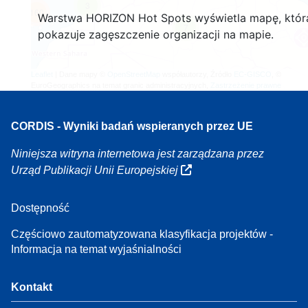
3
160
Warstwa HORIZON Hot Spots wyświetla mapę, któr
7
pokazuje zagęszczenie organizacji na mapie.
Leaflet
| Dane mapy ©
OpenStreetMap
współautorzy, Źródło
EC-GISCO
, ©
EuroGeographics na temat granic administracyjnych,
Zastrzeżenie prawne
CORDIS - Wyniki badań wspieranych przez UE
Niniejsza witryna internetowa jest zarządzana przez
Urząd Publikacji Unii Europejskiej
Dostępność
Częściowo zautomatyzowana klasyfikacja projektów -
Informacja na temat wyjaśnialności
Kontakt