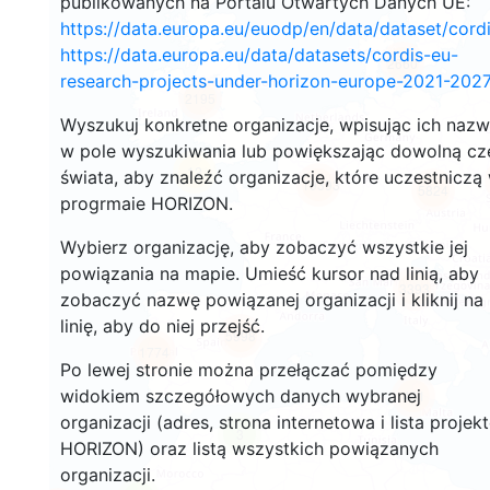
publikowanych na Portalu Otwartych Danych UE:
https://data.europa.eu/euodp/en/data/dataset/cor
https://data.europa.eu/data/datasets/cordis-eu-
2660
research-projects-under-horizon-europe-2021-2027
2195
Wyszukuj konkretne organizacje, wpisując ich naz
w pole wyszukiwania lub powiększając dowolną cz
12
świata, aby znaleźć organizacje, które uczestniczą
19393
5824
progrmaie HORIZON.
Wybierz organizację, aby zobaczyć wszystkie jej
powiązania na mapie. Umieść kursor nad linią, aby
3393
zobaczyć nazwę powiązanej organizacji i kliknij na
linię, aby do niej przejść.
5998
1774
Po lewej stronie można przełączać pomiędzy
widokiem szczegółowych danych wybranej
481
organizacji (adres, strona internetowa i lista projek
3
HORIZON) oraz listą wszystkich powiązanych
organizacji.