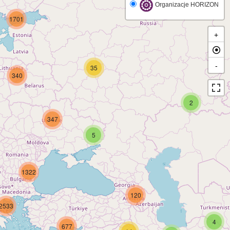
Organizacje HORIZON
1701
+
-
35
340
2
347
5
1322
120
2533
4
677