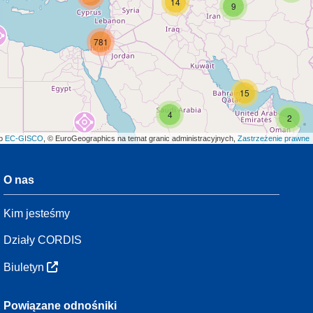
14
9
781
15
4
2
ło
EC-GISCO
, © EuroGeographics na temat granic administracyjnych,
Zastrzeżenie prawne
O nas
3
Kim jesteśmy
54
Działy CORDIS
Biuletyn
3
Powiązane odnośniki