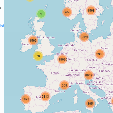
h
1568
264
9
disH2020projects
.
3529
1566
2388
70
18696
8942
508
5813
1823
895