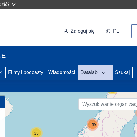
dzić?
Wy
Zaloguj się
PL
UE
33
ki
Filmy i podcasty
Wiadomości
Datalab
Szukaj
56
159
25