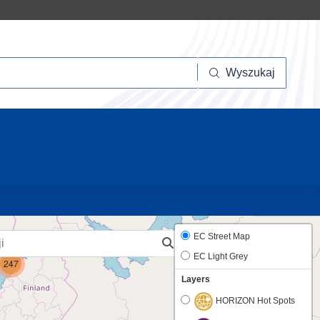
szukaj
Wyszukaj
20
6
EC Street Map
EC Light Grey
247
Layers
HORIZON Hot Spots