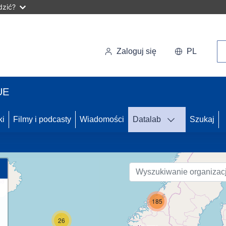
dzić?
Wy
Zaloguj się
PL
UE
62
ki
Filmy i podcasty
Wiadomości
Datalab
Szukaj
21
185
26