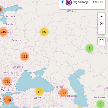
Organizacje HORIZON
9
+
-
35
745
2
362
1760
11
127
1953
4