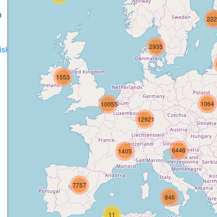
h
222
2935
disH2020projects
.
1553
1064
10055
12921
6446
1405
7757
846
11