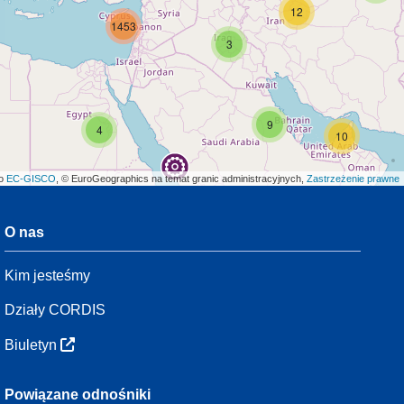
12
1453
3
9
4
10
ło
EC-GISCO
, © EuroGeographics na temat granic administracyjnych,
Zastrzeżenie prawne
O nas
3
Kim jesteśmy
7
48
Działy CORDIS
Biuletyn
2
3
Powiązane odnośniki