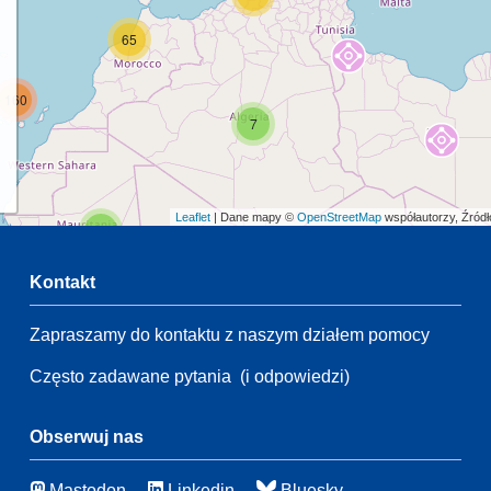
65
160
7
Leaflet
| Dane mapy ©
OpenStreetMap
współautorzy, Źród
2
Kontakt
40
Zapraszamy do kontaktu z naszym działem pomocy
2
Często zadawane pytania
(i odpowiedzi)
21
147
66
Obserwuj nas
6
Mastodon
Linkedin
Bluesky