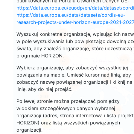
publikowanych na Portalu Otwartych Danych UE:
2534
https://data.europa.eu/euodp/en/data/dataset/cor
https://data.europa.eu/data/datasets/cordis-eu-
research-projects-under-horizon-europe-2021-2027
3076
4876
Wyszukuj konkretne organizacje, wpisując ich naz
w pole wyszukiwania lub powiększając dowolną cz
11840
świata, aby znaleźć organizacje, które uczestniczą
progrmaie HORIZON.
6401
471
Wybierz organizację, aby zobaczyć wszystkie jej
powiązania na mapie. Umieść kursor nad linią, aby
5187
zobaczyć nazwę powiązanej organizacji i kliknij na
7668
linię, aby do niej przejść.
2183
Po lewej stronie można przełączać pomiędzy
widokiem szczegółowych danych wybranej
395
organizacji (adres, strona internetowa i lista projek
HORIZON) oraz listą wszystkich powiązanych
59
organizacji.