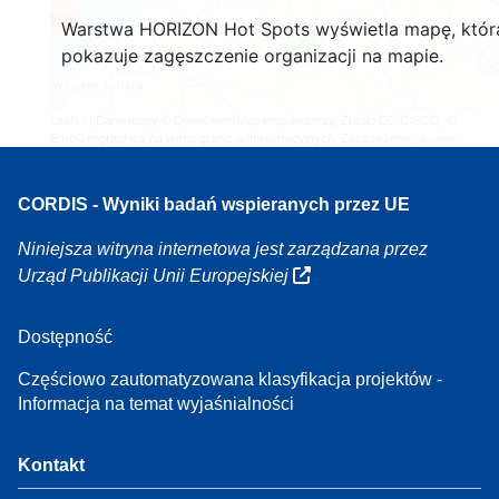
158
Warstwa HORIZON Hot Spots wyświetla mapę, któr
7
pokazuje zagęszczenie organizacji na mapie.
Leaflet
| Dane mapy ©
OpenStreetMap
współautorzy, Źródło
EC-GISCO
, ©
EuroGeographics na temat granic administracyjnych,
Zastrzeżenie prawne
CORDIS - Wyniki badań wspieranych przez UE
Niniejsza witryna internetowa jest zarządzana przez
Urząd Publikacji Unii Europejskiej
Dostępność
Częściowo zautomatyzowana klasyfikacja projektów -
Informacja na temat wyjaśnialności
Kontakt