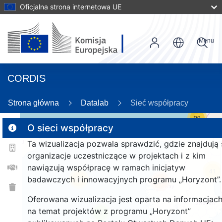
Oficjalna strona internetowa UE
Menu
CORDIS
Strona główna
Datalab
Sieć współpracy
29
O sieci współpracy
Ta wizualizacja pozwala sprawdzić, gdzie znajdują 
2
organizacje uczestniczące w projektach i z kim
nawiązują współpracę w ramach inicjatyw
41
badawczych i innowacyjnych programu „Horyzont”.
25
287
Oferowana wizualizacja jest oparta na informacjac
na temat projektów z programu „Horyzont”
9