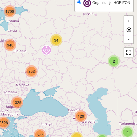
Organizacje HORIZON
1700
+
-
34
340
2
352
1325
120
2528
4
677