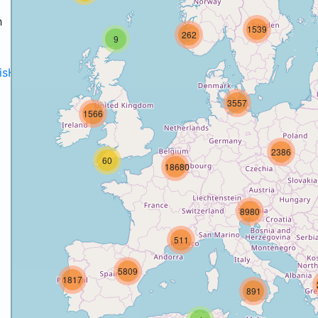
h
1539
262
9
disH2020projects
.
3557
1566
2386
60
18680
8980
511
5809
1817
891