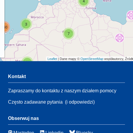
4
3
160
7
Leaflet
| Dane mapy ©
OpenStreetMap
współautorzy, Źród
2
Kontakt
Zapraszamy do kontaktu z naszym działem pomocy
2
54
Często zadawane pytania
(i odpowiedzi)
21
83
115
Obserwuj nas
8
Mastodon
Linkedin
Bluesky