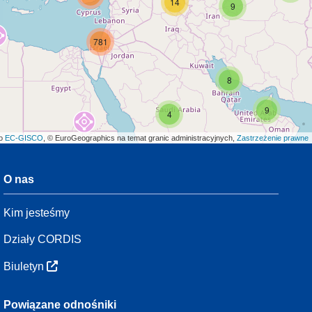
14
9
781
8
9
4
ło
EC-GISCO
, © EuroGeographics na temat granic administracyjnych,
Zastrzeżenie prawne
O nas
3
Kim jesteśmy
7
48
Działy CORDIS
Biuletyn
3
Powiązane odnośniki