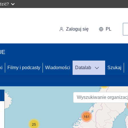
dzić?
Wy
Zaloguj się
PL
UE
49
ki
Filmy i podcasty
Wiadomości
Datalab
Szukaj
53
161
25