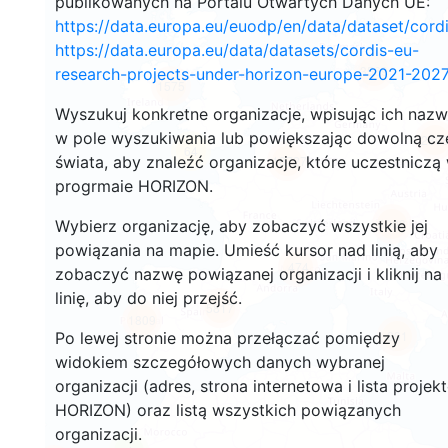
publikowanych na Portalu Otwartych Danych UE:
https://data.europa.eu/euodp/en/data/dataset/cor
https://data.europa.eu/data/datasets/cordis-eu-
3569
research-projects-under-horizon-europe-2021-2027
1575
Wyszukuj konkretne organizacje, wpisując ich naz
w pole wyszukiwania lub powiększając dowolną cz
239
64
świata, aby znaleźć organizacje, które uczestniczą
18727
progrmaie HORIZON.
8908
Wybierz organizację, aby zobaczyć wszystkie jej
powiązania na mapie. Umieść kursor nad linią, aby
474
zobaczyć nazwę powiązanej organizacji i kliknij na
linię, aby do niej przejść.
5817
1809
891
Po lewej stronie można przełączać pomiędzy
widokiem szczegółowych danych wybranej
organizacji (adres, strona internetowa i lista projek
HORIZON) oraz listą wszystkich powiązanych
organizacji.