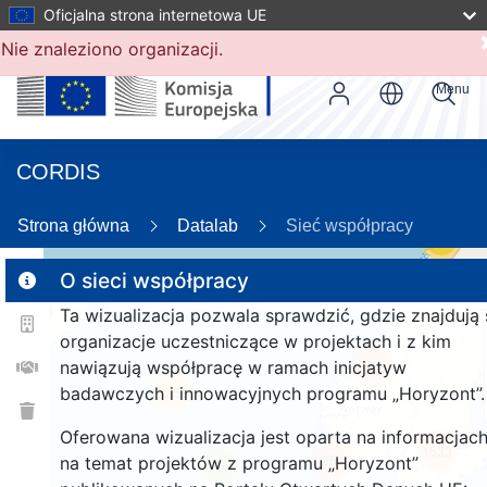
Oficjalna strona internetowa UE
Nie znaleziono organizacji.
Menu
CORDIS
Strona główna
Datalab
Sieć współpracy
59
O sieci współpracy
Ta wizualizacja pozwala sprawdzić, gdzie znajdują 
2
organizacje uczestniczące w projektach i z kim
nawiązują współpracę w ramach inicjatyw
172
badawczych i innowacyjnych programu „Horyzont”.
25
Oferowana wizualizacja jest oparta na informacjac
1533
254
na temat projektów z programu „Horyzont”
9