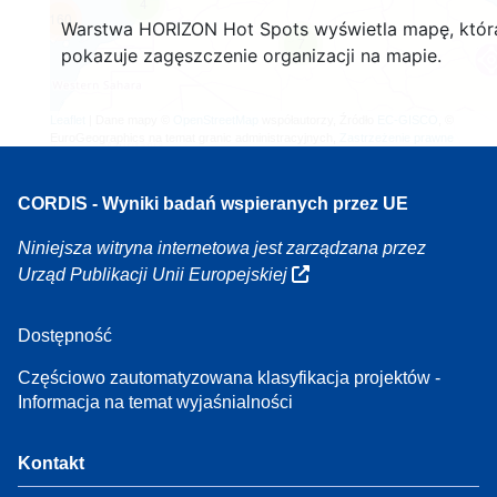
4
160
Warstwa HORIZON Hot Spots wyświetla mapę, któr
7
pokazuje zagęszczenie organizacji na mapie.
Leaflet
| Dane mapy ©
OpenStreetMap
współautorzy, Źródło
EC-GISCO
, ©
EuroGeographics na temat granic administracyjnych,
Zastrzeżenie prawne
CORDIS - Wyniki badań wspieranych przez UE
Niniejsza witryna internetowa jest zarządzana przez
Urząd Publikacji Unii Europejskiej
Dostępność
Częściowo zautomatyzowana klasyfikacja projektów -
Informacja na temat wyjaśnialności
Kontakt