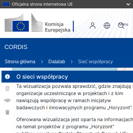
Oficjalna strona internetowa UE
Menu
CORDIS
Strona główna
Datalab
Sieć współpracy
O sieci współpracy
Ta wizualizacja pozwala sprawdzić, gdzie znajdują 
2
organizacje uczestniczące w projektach i z kim
180
nawiązują współpracę w ramach inicjatyw
badawczych i innowacyjnych programu „Horyzont”.
25
Oferowana wizualizacja jest oparta na informacjac
na temat projektów z programu „Horyzont”
1376