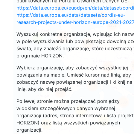
publikowanych na Portalu Otwartych Danych UE:
1
120
https://data.europa.eu/euodp/en/data/dataset/cor
https://data.europa.eu/data/datasets/cordis-eu-
119
research-projects-under-horizon-europe-2021-2027
3252
Wyszukuj konkretne organizacje, wpisując ich naz
5330
4
w pole wyszukiwania lub powiększając dowolną cz
10626
świata, aby znaleźć organizacje, które uczestniczą
progrmaie HORIZON.
3
12257
Wybierz organizację, aby zobaczyć wszystkie jej
powiązania na mapie. Umieść kursor nad linią, aby
zobaczyć nazwę powiązanej organizacji i kliknij na
609
linię, aby do niej przejść.
7594
Po lewej stronie można przełączać pomiędzy
508
widokiem szczegółowych danych wybranej
11
organizacji (adres, strona internetowa i lista projek
32
HORIZON) oraz listą wszystkich powiązanych
54
organizacji.