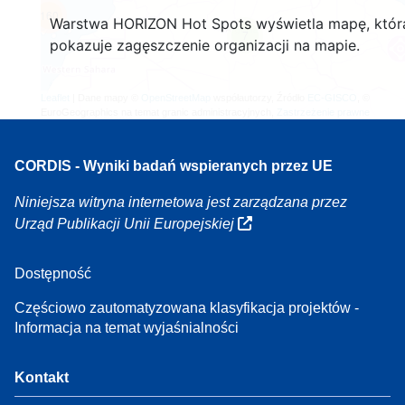
160
Warstwa HORIZON Hot Spots wyświetla mapę, któr
7
pokazuje zagęszczenie organizacji na mapie.
Leaflet
| Dane mapy ©
OpenStreetMap
współautorzy, Źródło
EC-GISCO
, ©
EuroGeographics na temat granic administracyjnych,
Zastrzeżenie prawne
CORDIS - Wyniki badań wspieranych przez UE
Niniejsza witryna internetowa jest zarządzana przez
Urząd Publikacji Unii Europejskiej
Dostępność
Częściowo zautomatyzowana klasyfikacja projektów -
Informacja na temat wyjaśnialności
Kontakt