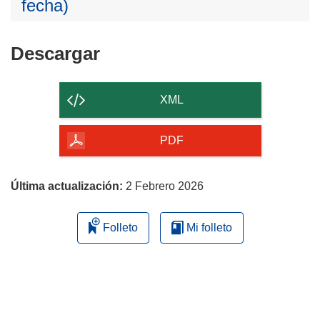
fecha)
Descargar
Descargar
el
contenido
XML
de
la
PDF
página
Última actualización:
2 Febrero 2026
Folleto
Mi folleto