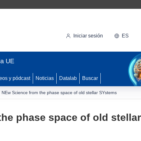
Iniciar sesión
ES
la UE
eos y pódcast
Noticias
Datalab
Buscar
NEw Science from the phase space of old stellar SYstems
he phase space of old stella