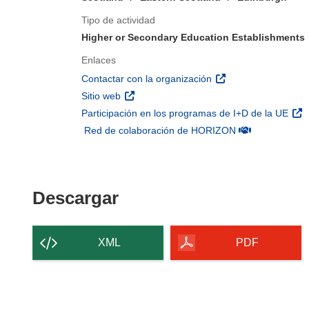
Tipo de actividad
Higher or Secondary Education Establishments
Enlaces
(se abrirá en una nu
Contactar con la organización
(se abrirá en una nueva ventana)
Sitio web
(se 
Participación en los programas de I+D de la UE
(se abrirá en u
Red de colaboración de HORIZON
Descargar el contenido 
Descargar
XML
PDF