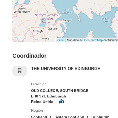
Leaflet
| Map data ©
OpenStreetMap
contributor
Coordinador
THE UNIVERSITY OF EDINBURGH
Dirección
OLD COLLEGE, SOUTH BRIDGE
EH8 9YL Edinburgh
Reino Unido
Región
Scotland
Eastern Scotland
Edinburgh