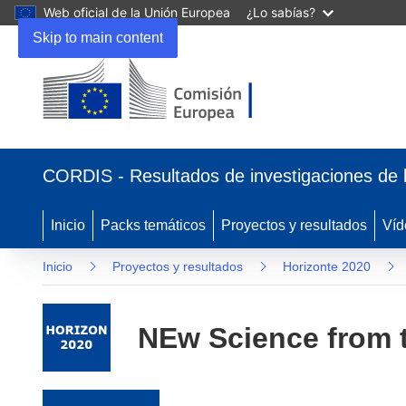
Web oficial de la Unión Europea
¿Lo sabías?
Skip to main content
(se abrirá en una nueva ventana)
CORDIS - Resultados de investigaciones de 
Inicio
Packs temáticos
Proyectos y resultados
Víd
Inicio
Proyectos y resultados
Horizonte 2020
NEw Science from t