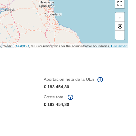
+
-
s, Credit
EC-GISCO
, © EuroGeographics for the administrative boundaries,
Disclaimer
Aportación neta de la UEn
€ 183 454,80
Coste total
€ 183 454,80