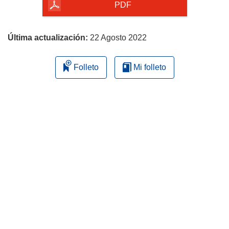
la
PDF
página
Última actualización:
22 Agosto 2022
Folleto
Mi folleto