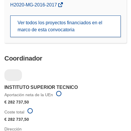
(se
H2020-MG-2016-2017
abrirá
en
Ver todos los proyectos financiados en el
una
marco de esta convocatoria
nueva
ventana)
Coordinador
INSTITUTO SUPERIOR TECNICO
Aportación neta de la UEn
€ 282 737,50
Coste total
€ 282 737,50
Dirección