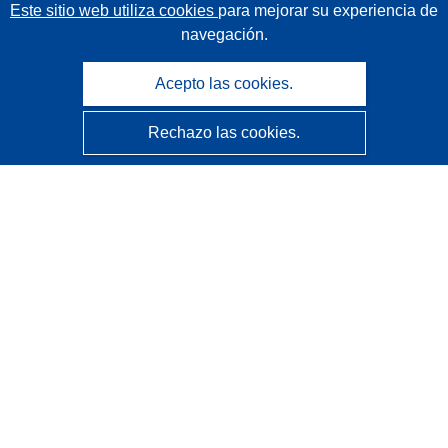
Este sitio web utiliza cookies
para mejorar su experiencia de
navegación.
Acepto las cookies.
Rechazo las cookies.
CORDIS - Resultados de investigaciones de la UE
La
Oficina de Publicaciones de la Unión Europea
gestiona este sitio web.
Accesibilidad
Clasificación semiautomática de proyectos - Declaración
de explicabilidad
Póngase en contacto