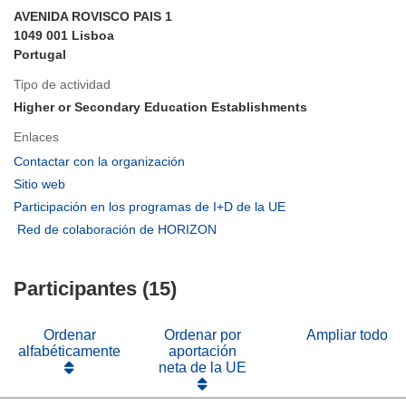
AVENIDA ROVISCO PAIS 1
1049 001 Lisboa
Portugal
Tipo de actividad
Higher or Secondary Education Establishments
Enlaces
(se
Contactar con la organización
abrirá
(se
Sitio web
en
abrirá
(se
Participación en los programas de I+D de la UE
una
en
abrirá
(se
Red de colaboración de HORIZON
nueva
una
en
abrirá
ventana)
nueva
una
en
ventana)
nueva
Participantes (15)
una
ventana)
nueva
ventana)
Ordenar
Ordenar por
Ampliar todo
alfabéticamente
aportación
neta de la UE