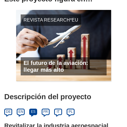
REVISTA RESEARCH*EU
El futuro de la aviación:
llegar más alto
N.º 99, FEBRERO 2021
Descripción del proyecto
DE
EN
ES
FR
IT
PL
Revitalizar la industria aeroespacial