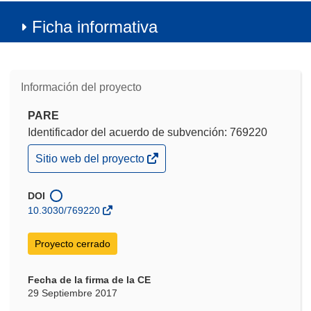
Ficha informativa
Información del proyecto
PARE
Identificador del acuerdo de subvención: 769220
(se
Sitio web del proyecto
abrirá
en
una
DOI
nueva
10.3030/769220
ventana)
Proyecto cerrado
Fecha de la firma de la CE
29 Septiembre 2017