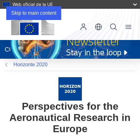
Web oficial de la UE
Skip to main content
Menu
(se
abrirá
CORDIS
en
una
Horizonte 2020
nueva
ventana)
Perspectives for the
Aeronautical Research in
Europe