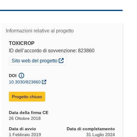
Informazioni relative al progetto
TOXICROP
ID dell’accordo di sovvenzione: 823860
(si apre in una nuova finestra)
Sito web del progetto
DOI
10.3030/823860
Progetto chiuso
Data della firma CE
26 Ottobre 2018
Data di avvio
Data di completamento
1 Febbraio 2019
31 Luglio 2024