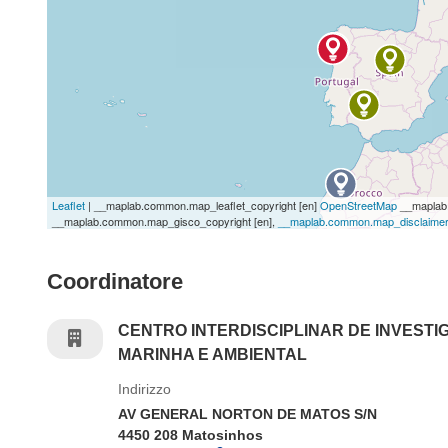
Leaflet
| __maplab.common.map_leaflet_copyright [en]
OpenStreetMap
__maplab.
__maplab.common.map_gisco_copyright [en],
__maplab.common.map_disclaimer
Coordinatore
CENTRO INTERDISCIPLINAR DE INVEST
MARINHA E AMBIENTAL
Indirizzo
AV GENERAL NORTON DE MATOS S/N
4450 208 Matosinhos