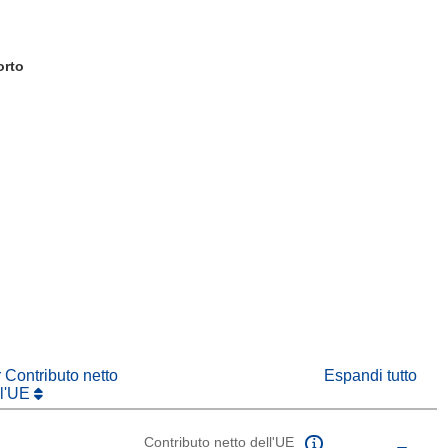
orto
tra)
in una nuova finestra)
va finestra)
r Contributo netto
Espandi tutto
ll'UE
Contributo netto dell'UE