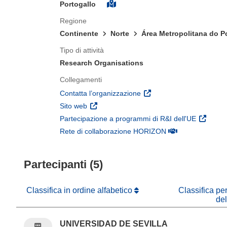
Portogallo
Regione
Continente
Norte
Área Metropolitana do P
Tipo di attività
Research Organisations
Collegamenti
(si apre in una nuova fines
Contatta l’organizzazione
(si apre in una nuova finestra)
Sito web
(si apre 
Partecipazione a programmi di R&I dell'UE
(si apre in una nuo
Rete di collaborazione HORIZON
Partecipanti (5)
Classifica in ordine alfabetico
Classifica pe
de
UNIVERSIDAD DE SEVILLA