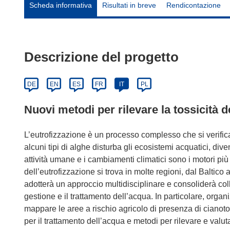
Scheda informativa
Risultati in breve
Rendicontazione
Descrizione del progetto
DE
EN
ES
FR
IT
PL
Nuovi metodi per rilevare la tossicità d
L’eutrofizzazione è un processo complesso che si verific
alcuni tipi di alghe disturba gli ecosistemi acquatici, d
attività umane e i cambiamenti climatici sono i motori più
dell’eutrofizzazione si trova in molte regioni, dal Baltic
adotterà un approccio multidisciplinare e consoliderà coll
gestione e il trattamento dell’acqua. In particolare, orga
mappare le aree a rischio agricolo di presenza di cianot
per il trattamento dell’acqua e metodi per rilevare e valut