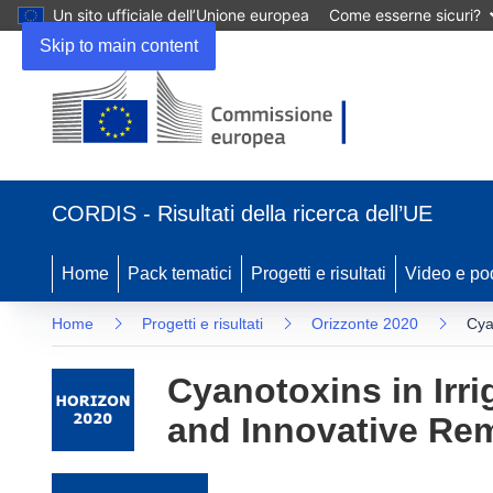
Un sito ufficiale dell’Unione europea
Come esserne sicuri?
Skip to main content
(si apre in una nuova finestra)
CORDIS - Risultati della ricerca dell’UE
Home
Pack tematici
Progetti e risultati
Video e po
Home
Progetti e risultati
Orizzonte 2020
Cya
Cyanotoxins in Irr
and Innovative Re