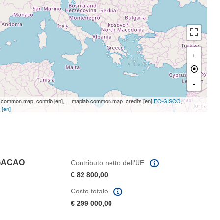
+
-
common.map_contrib [en], __maplab.common.map_credits [en]
EC-GISCO
,
 [en]
IGACAO
Contributo netto dell'UE
€ 82 800,00
Costo totale
€ 299 000,00