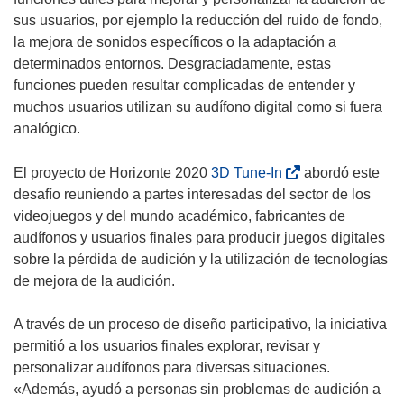
sus usuarios, por ejemplo la reducción del ruido de fondo,
la mejora de sonidos específicos o la adaptación a
determinados entornos. Desgraciadamente, estas
funciones pueden resultar complicadas de entender y
muchos usuarios utilizan su audífono digital como si fuera
analógico.
(
El proyecto de Horizonte 2020
3D Tune-In
abordó este
s
desafío reuniendo a partes interesadas del sector de los
e
videojuegos y del mundo académico, fabricantes de
a
audífonos y usuarios finales para producir juegos digitales
b
sobre la pérdida de audición y la utilización de tecnologías
r
de mejora de la audición.
i
r
A través de un proceso de diseño participativo, la iniciativa
á
permitió a los usuarios finales explorar, revisar y
e
personalizar audífonos para diversas situaciones.
n
«Además, ayudó a personas sin problemas de audición a