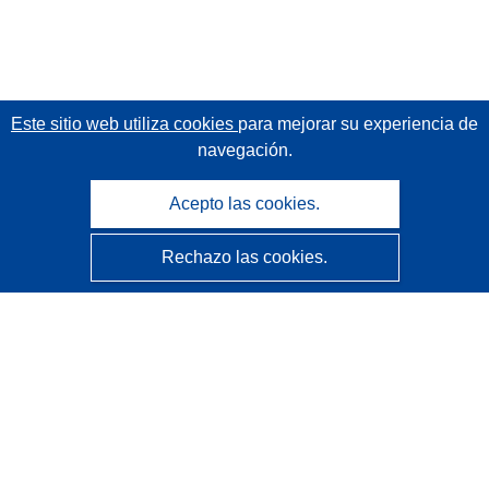
Este sitio web utiliza cookies
para mejorar su experiencia de
navegación.
Acepto las cookies.
Rechazo las cookies.
CORDIS - Resultados de investigaciones de la UE
La
Oficina de Publicaciones de la Unión Europea
gestiona este sitio web.
Accesibilidad
Clasificación semiautomática de proyectos - Declaración