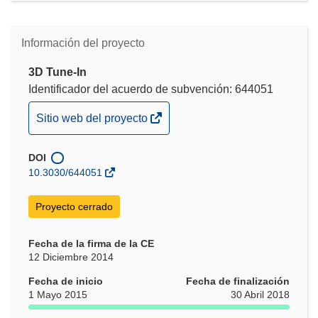
Información del proyecto
3D Tune-In
Identificador del acuerdo de subvención: 644051
(se
Sitio web del proyecto
abrirá
en
DOI
una
10.3030/644051
nueva
ventana)
Proyecto cerrado
Fecha de la firma de la CE
12 Diciembre 2014
Fecha de inicio
Fecha de finalización
1 Mayo 2015
30 Abril 2018