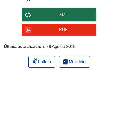
el
contenido
XML
de
la
PDF
página
Última actualización:
29 Agosto 2018
Folleto
Mi folleto