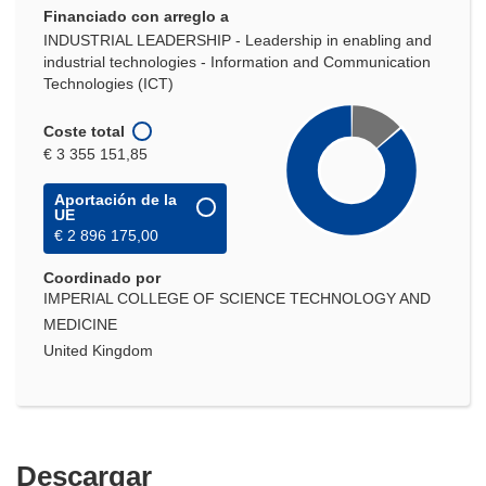
Financiado con arreglo a
INDUSTRIAL LEADERSHIP - Leadership in enabling and
industrial technologies - Information and Communication
Technologies (ICT)
Coste total
€ 3 355 151,85
Aportación de la
UE
€ 2 896 175,00
Coordinado por
IMPERIAL COLLEGE OF SCIENCE TECHNOLOGY AND
MEDICINE
United Kingdom
Descargar
Descargar