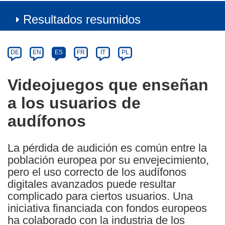
Resultados resumidos
Article
Category
Article
DE
EN
ES
FR
IT
PL
available
in
Videojuegos que enseñan
the
a los usuarios de
following
languages:
audífonos
La pérdida de audición es común entre la
población europea por su envejecimiento,
pero el uso correcto de los audífonos
digitales avanzados puede resultar
complicado para ciertos usuarios. Una
iniciativa financiada con fondos europeos
ha colaborado con la industria de los