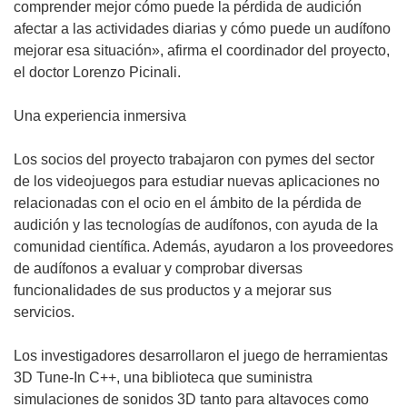
u
comprender mejor cómo puede la pérdida de audición
n
afectar a las actividades diarias y cómo puede un audífono
a
mejorar esa situación», afirma el coordinador del proyecto,
n
el doctor Lorenzo Picinali.
u
e
Una experiencia inmersiva
v
a
Los socios del proyecto trabajaron con pymes del sector
v
de los videojuegos para estudiar nuevas aplicaciones no
e
relacionadas con el ocio en el ámbito de la pérdida de
n
audición y las tecnologías de audífonos, con ayuda de la
t
comunidad científica. Además, ayudaron a los proveedores
a
de audífonos a evaluar y comprobar diversas
n
funcionalidades de sus productos y a mejorar sus
a
servicios.
)
Los investigadores desarrollaron el juego de herramientas
3D Tune-In C++, una biblioteca que suministra
simulaciones de sonidos 3D tanto para altavoces como