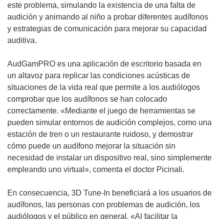
e
a
e
este problema, simulando la existencia de una falta de
n
n
a
audición y animando al niño a probar diferentes audífonos
t
u
b
y estrategias de comunicación para mejorar su capacidad
a
e
r
auditiva.
n
v
i
a
a
r
AudGamPRO es una aplicación de escritorio basada en
)
v
á
un altavoz para replicar las condiciones acústicas de
e
e
situaciones de la vida real que permite a los audiólogos
n
n
comprobar que los audífonos se han colocado
t
u
correctamente. «Mediante el juego de herramientas se
a
n
pueden simular entornos de audición complejos, como una
n
a
estación de tren o un restaurante ruidoso, y demostrar
a
n
cómo puede un audífono mejorar la situación sin
)
u
necesidad de instalar un dispositivo real, sino simplemente
e
empleando uno virtual», comenta el doctor Picinali.
v
a
En consecuencia, 3D Tune-In beneficiará a los usuarios de
v
audífonos, las personas con problemas de audición, los
e
audiólogos y el público en general. «Al facilitar la