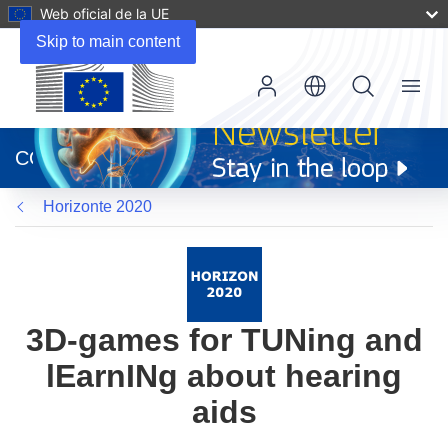
Web oficial de la UE
Skip to main content
Menu
(se
abrirá
CORDIS
en
una
Horizonte 2020
nueva
ventana)
3D-games for TUNing and
lEarnINg about hearing
aids