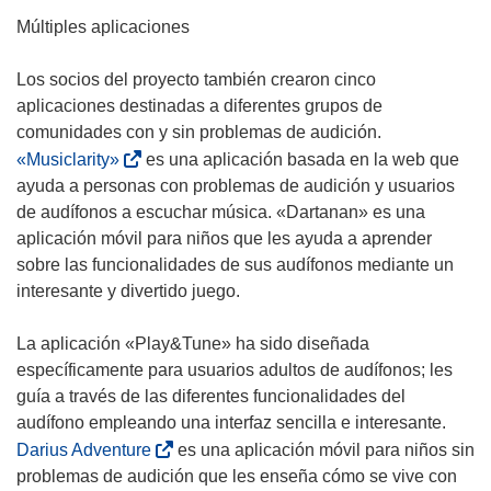
e
Múltiples aplicaciones
a
b
Los socios del proyecto también crearon cinco
r
aplicaciones destinadas a diferentes grupos de
i
comunidades con y sin problemas de audición.
r
(
«Musiclarity»
es una aplicación basada en la web que
á
s
ayuda a personas con problemas de audición y usuarios
e
e
de audífonos a escuchar música. «Dartanan» es una
n
a
aplicación móvil para niños que les ayuda a aprender
u
b
sobre las funcionalidades de sus audífonos mediante un
n
r
interesante y divertido juego.
a
i
n
r
La aplicación «Play&Tune» ha sido diseñada
u
á
específicamente para usuarios adultos de audífonos; les
e
e
guía a través de las diferentes funcionalidades del
v
n
audífono empleando una interfaz sencilla e interesante.
a
u
(
Darius Adventure
es una aplicación móvil para niños sin
v
n
s
problemas de audición que les enseña cómo se vive con