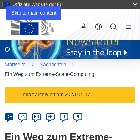
Offizielle Website der EU
Skip to main content
Menu
(öffnet
in
CORDIS
neuem
Fenster)
Startseite
Nachrichten
Ein Weg zum Extreme-Scale-Computing
Article
Inhalt archiviert am 2023-04-17
Category
Article
DE
EN
ES
FR
IT
PL
available
in
Ein Weg zum Extreme-
the