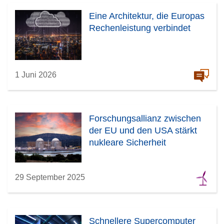
e
n
Eine Architektur, die Europas
r
s
Rechenleistung verbindet
)
t
e
r
)
1 Juni 2026
Forschungsallianz zwischen
der EU und den USA stärkt
nukleare Sicherheit
29 September 2025
Schnellere Supercomputer