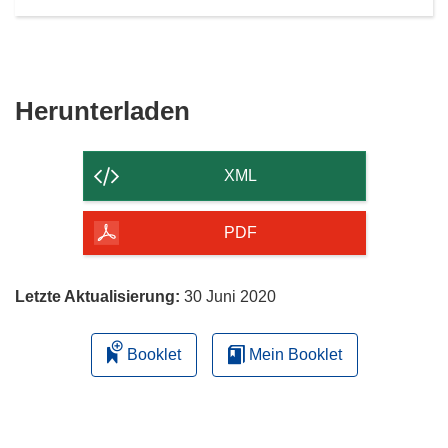
Den
Herunterladen
Inhalt
der
XML
Seite
herunterladen
PDF
Letzte Aktualisierung:
30 Juni 2020
Booklet
Mein Booklet