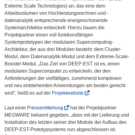
Extreme Scale Technologies) an, das eine dem
Arbeitsvolumen von Hochleistungsrechnen und -
datenanalytik entsprechende energieschonende
Systemarchitektur entwickelt. Hierzu bauen die
Projektpartner einen voll funktionsfähigen
Systemprototypen der modularen Supercomputing-
Architektur, der aus drei Modulen besteht: dem Cluster-
Modul, dem Datenanalytik-Modul und dem Extreme-Scale-
Booster-Modul. „Das Ziel von DEEP-EST ist es, einen
modularen Supercomputer zu entwickeln, der den
Anforderungen der vielfältigen, zunehmend komplexen
und neu entstehenden Anwendungen am besten gerecht
(
wird“, heißt es auf der
Projektwebsite
.
ö
f
(
Laut einer
Pressemitteilung
hat der Projektpartner
f
ö
MEGWARE bekannt gegeben, „dass mit der Lieferung und
n
f
Installation des letzten seiner drei Module der Aufbau des
e
f
DEEP-EST-Prototypsystems nun abgeschlossen ist.