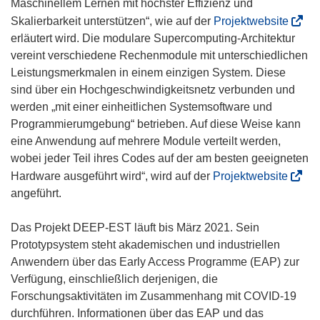
Maschinellem Lernen mit höchster Effizienz und
(
Skalierbarkeit unterstützen“, wie auf der
Projektwebsite
ö
erläutert wird. Die modulare Supercomputing-Architektur
f
vereint verschiedene Rechenmodule mit unterschiedlichen
f
Leistungsmerkmalen in einem einzigen System. Diese
n
sind über ein Hochgeschwindigkeitsnetz verbunden und
e
werden „mit einer einheitlichen Systemsoftware und
t
Programmierumgebung“ betrieben. Auf diese Weise kann
i
eine Anwendung auf mehrere Module verteilt werden,
n
wobei jeder Teil ihres Codes auf der am besten geeigneten
n
(
Hardware ausgeführt wird“, wird auf der
Projektwebsite
e
ö
angeführt.
u
f
e
f
Das Projekt DEEP-EST läuft bis März 2021. Sein
m
n
Prototypsystem steht akademischen und industriellen
F
e
Anwendern über das Early Access Programme (EAP) zur
e
t
Verfügung, einschließlich derjenigen, die
n
i
Forschungsaktivitäten im Zusammenhang mit COVID-19
s
n
durchführen. Informationen über das EAP und das