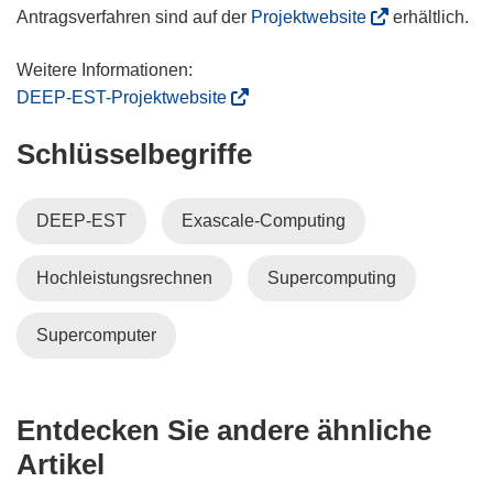
t
n
(
Antragsverfahren sind auf der
Projektwebsite
erhältlich.
e
e
ö
r
u
f
)
e
f
(
DEEP-EST-Projektwebsite
m
n
ö
F
Schlüsselbegriffe
e
f
e
t
f
n
i
n
DEEP-EST
Exascale-Computing
s
n
e
t
n
t
Hochleistungsrechnen
Supercomputing
e
e
i
r
u
n
)
e
n
Supercomputer
m
e
F
u
e
e
Entdecken Sie andere ähnliche
n
m
Artikel
s
F
t
e