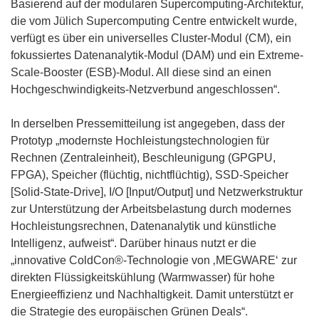
t
n
Basierend auf der modularen Supercomputing-Architektur,
i
e
die vom Jülich Supercomputing Centre entwickelt wurde,
n
t
verfügt es über ein universelles Cluster-Modul (CM), ein
n
i
fokussiertes Datenanalytik-Modul (DAM) und ein Extreme-
e
n
Scale-Booster (ESB)-Modul. All diese sind an einen
u
n
Hochgeschwindigkeits-Netzverbund angeschlossen“.
e
e
m
u
In derselben Pressemitteilung ist angegeben, dass der
F
e
Prototyp „modernste Hochleistungstechnologien für
e
m
Rechnen (Zentraleinheit), Beschleunigung (GPGPU,
n
F
FPGA), Speicher (flüchtig, nichtflüchtig), SSD-Speicher
s
e
[Solid-State-Drive], I/O [Input/Output] und Netzwerkstruktur
t
n
zur Unterstützung der Arbeitsbelastung durch modernes
e
s
Hochleistungsrechnen, Datenanalytik und künstliche
r
t
Intelligenz, aufweist“. Darüber hinaus nutzt er die
)
e
„innovative ColdCon®-Technologie von ‚MEGWARE‘ zur
r
direkten Flüssigkeitskühlung (Warmwasser) für hohe
)
Energieeffizienz und Nachhaltigkeit. Damit unterstützt er
die Strategie des europäischen Grünen Deals“.