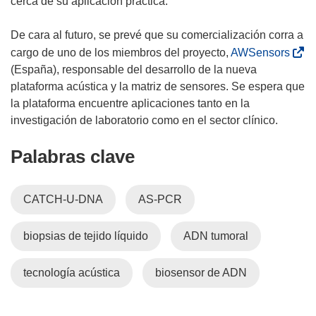
cerca de su aplicación práctica.
v
e
De cara al futuro, se prevé que su comercialización corra a
n
(
cargo de uno de los miembros del proyecto,
AWSensors
t
s
(España), responsable del desarrollo de la nueva
a
e
plataforma acústica y la matriz de sensores. Se espera que
n
a
la plataforma encuentre aplicaciones tanto en la
a
b
investigación de laboratorio como en el sector clínico.
)
r
Palabras clave
i
r
á
CATCH-U-DNA
AS-PCR
e
n
biopsias de tejido líquido
ADN tumoral
u
n
a
tecnología acústica
biosensor de ADN
n
u