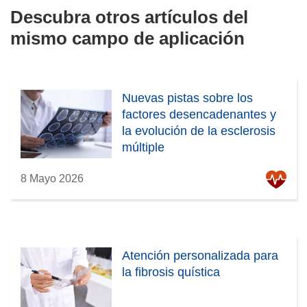
e
Descubra otros artículos del
v
mismo campo de aplicación
a
v
e
n
Nuevas pistas sobre los
t
factores desencadenantes y
a
la evolución de la esclerosis
n
múltiple
a
)
8 Mayo 2026
Atención personalizada para
la fibrosis quística