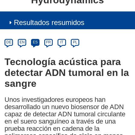
Hydrodynamics
Resultados resumidos
Article
Category
Article
DE
EN
ES
FR
IT
PL
available
in
Tecnología acústica para
the
detectar ADN tumoral en la
following
languages:
sangre
Unos investigadores europeos han
desarrollado un nuevo biosensor de ADN
capaz de detectar ADN tumoral circulante
en el suero sanguíneo a través de una
prueba reacción en cadena de la