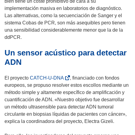
a
e
bien tiene un coste prohibitivo de cara a su
u
b
a
implementación masiva en laboratorios de diagnóstico.
e
r
b
Las alternativas, como la secuenciación de Sanger y el
v
i
r
sistema Cobas de PCR, son más asequibles pero tienen
a
r
i
una sensibilidad considerablemente menor que la de la
v
á
r
ddPCR.
e
e
á
n
Un sensor acústico para detectar
n
e
t
u
n
ADN
a
n
u
n
a
n
(
El proyecto
CATCH-U-DNA
, financiado con fondos
a
n
a
s
europeos, se propuso resolver estos escollos mediante un
)
u
n
e
método simple y altamente específico de amplificación y
e
u
a
cuantificación de ADN. «Nuestro objetivo fue desarrollar
v
e
b
un método ultrasensible para detectar ADN tumoral
a
v
r
circulante en biopsias líquidas de pacientes con cáncer»,
v
a
i
explica la coordinadora del proyecto, Electra Gizeli.
e
v
r
n
e