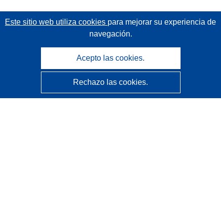
Este sitio web utiliza cookies
para mejorar su experiencia de
navegación.
Acepto las cookies.
Rechazo las cookies.
CORDIS - Resultados de investigaciones de la UE
La
Oficina de Publicaciones de la Unión Europea
gestiona este sitio web.
Accesibilidad
Clasificación semiautomática de proyectos - Declaración
de explicabilidad
Póngase en contacto