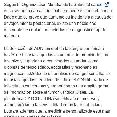
(
Según la Organización Mundial de la Salud, el
cáncer
s
es la segunda causa principal de muerte en todo el mundo.
e
Dado que se prevé que aumente su incidencia a causa del
a
envejecimiento poblacional, existe una necesidad
b
inminente de contar con métodos de diagnóstico rápido
r
mejores.
i
r
La detección de ADN tumoral en la sangre periférica a
á
través de biopsias líquidas es un método prometedor, no
e
invasivo y superior a otros métodos estándar, como
n
biopsias de tejido sólido, ecografías y resonancias
u
magnéticas. «Mediante un análisis de sangre sencillo, las
n
biopsias líquidas permiten identificar el ADN liberado de
a
las células cancerosas y proporcionan una amplia gama
n
de información sobre el tumor», indica Gizeli. La
u
plataforma CATCH-U-DNA simplificará el proceso y
e
aumentará tanto la sensibilidad como la rentabilidad.
v
Logrará además que la medicina personalizada esté más
a