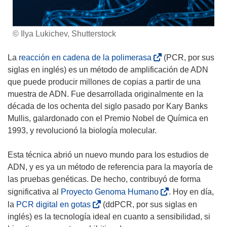
© Ilya Lukichev, Shutterstock
(
La
reacción en cadena de la polimerasa
(PCR, por sus
s
siglas en inglés) es un método de amplificación de ADN
e
que puede producir millones de copias a partir de una
a
muestra de ADN. Fue desarrollada originalmente en la
b
década de los ochenta del siglo pasado por Kary Banks
r
Mullis, galardonado con el Premio Nobel de Química en
i
1993, y revolucionó la biología molecular.
r
á
Esta técnica abrió un nuevo mundo para los estudios de
e
ADN, y es ya un método de referencia para la mayoría de
n
las pruebas genéticas. De hecho, contribuyó de forma
u
(
significativa al
Proyecto Genoma Humano
. Hoy en día,
n
s
(
la
PCR digital en gotas
(ddPCR, por sus siglas en
a
e
s
inglés) es la tecnología ideal en cuanto a sensibilidad, si
n