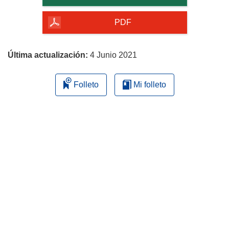
de
la
PDF
página
Última actualización:
4 Junio 2021
Folleto
Mi folleto