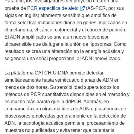
á
Para ello, los investigadores del proyecto crearon una
t
n
e
(
prueba de
PCR específica de alelo
(AS-PCR, por sus
a
t
n
s
siglas en inglés) altamente sensible que amplifica de
n
a
u
e
forma selectiva mutaciones diana en genes implicados en
a
n
n
a
el melanoma, el cáncer colorrectal y el cáncer de pulmón.
)
a
a
b
El ADN amplificado se une a un nuevo biosensor
)
n
r
ultrasensible que da lugar a la unión de liposomas. Como
u
i
resultado se crea una alteración en la energía acústica y
e
r
se genera una señal proporcional al ADN inmovilizado.
v
á
a
e
La plataforma CATCH-U-DNA permite detectar
v
n
simultáneamente hasta veinticuatro dianas de ADN en
e
u
menos de dos horas. Su sensibilidad supera todos los
n
n
métodos de PCR cuantitativos disponibles en el mercado y
t
a
es mucho más barata que la ddPCR. Además, en
a
n
comparación con otras matrices de ADN o plataformas de
n
u
biosensores empleadas generalmente en la detección de
a
e
ADN, la tecnología acústica permite el procesamiento de
)
v
muestras no purificadas y evita tener que calentar la