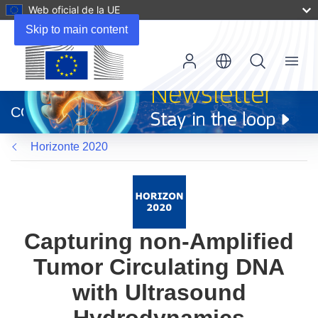
Web oficial de la UE
Skip to main content
Menu
(se
abrirá
CORDIS
en
una
Horizonte 2020
nueva
ventana)
Capturing non-Amplified
Tumor Circulating DNA
with Ultrasound