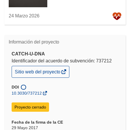
24 Marzo 2026
Información del proyecto
CATCH-U-DNA
Identificador del acuerdo de subvención: 737212
(se
Sitio web del proyecto
abrirá
en
una
DOI
nueva
10.3030/737212
ventana)
Proyecto cerrado
Fecha de la firma de la CE
29 Mayo 2017