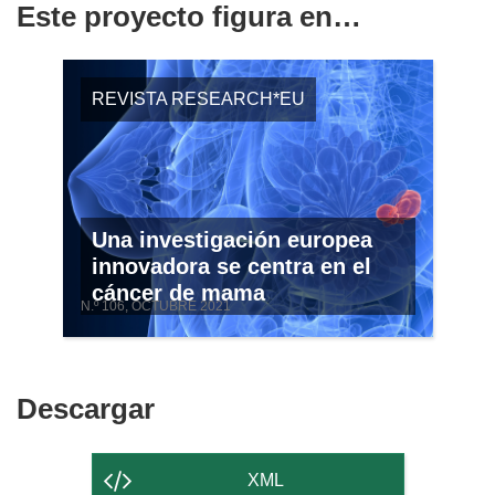
Este proyecto figura en…
REVISTA RESEARCH*EU
Una investigación europea
innovadora se centra en el
cáncer de mama
N.º 106, OCTUBRE 2021
Descargar
Descargar
el
contenido
XML