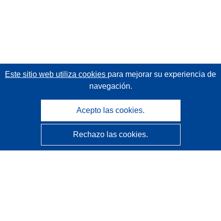
Este sitio web utiliza cookies
para mejorar su experiencia de
navegación.
Acepto las cookies.
Rechazo las cookies.
CORDIS - Resultados de investigaciones de la UE
La
Oficina de Publicaciones de la Unión Europea
gestiona este sitio web.
Accesibilidad