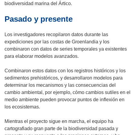
u
n
á
biodiversidad marina del Ártico.
n
u
e
a
Pasado y presente
n
n
n
a
u
u
n
n
Los investigadores recopilaron datos durante las
e
u
a
expediciones por las costas de Groenlandia y los
v
e
n
combinaron con datos de series temporales ya existentes
a
v
u
para elaborar modelos avanzados.
v
a
e
e
v
v
Combinaron estos datos con los registros históricos y los
n
e
a
sedimentos prehistóricos, y desarrollaron modelos para
t
n
v
determinar los mecanismos y las consecuencias del
a
t
e
cambio ambiental, por ejemplo, cómo cambios sutiles en el
n
a
n
medio ambiente pueden provocar puntos de inflexión en
a
n
t
los ecosistemas.
)
a
a
)
n
Mientras el proyecto sigue en marcha, el equipo ha
a
cartografiado gran parte de la biodiversidad pasada y
)