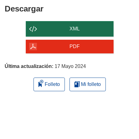
Descargar
Descargar
el
contenido
XML
de
la
PDF
página
Última actualización:
17 Mayo 2024
Folleto
Mi folleto