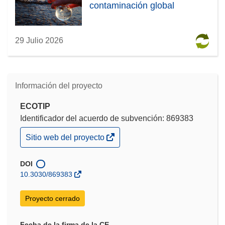
contaminación global
29 Julio 2026
Información del proyecto
ECOTIP
Identificador del acuerdo de subvención: 869383
(se
Sitio web del proyecto
abrirá
en
una
DOI
nueva
10.3030/869383
ventana)
Proyecto cerrado
Fecha de la firma de la CE