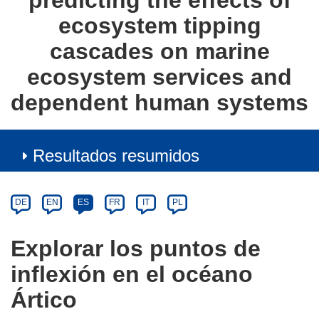
predicting the effects of
ecosystem tipping
cascades on marine
ecosystem services and
dependent human systems
Resultados resumidos
Article
Category
Article
DE
EN
ES
FR
IT
PL
available
in
Explorar los puntos de
the
inflexión en el océano
following
languages:
Ártico