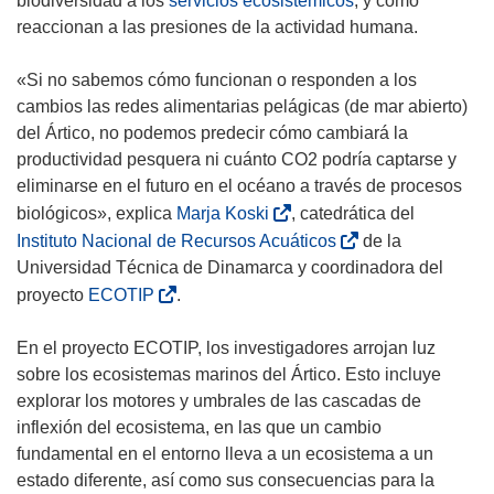
biodiversidad a los
servicios ecosistémicos
, y cómo
reaccionan a las presiones de la actividad humana.
«Si no sabemos cómo funcionan o responden a los
cambios las redes alimentarias pelágicas (de mar abierto)
del Ártico, no podemos predecir cómo cambiará la
productividad pesquera ni cuánto CO2 podría captarse y
eliminarse en el futuro en el océano a través de procesos
(
biológicos», explica
Marja Koski
, catedrática del
s
(
Instituto Nacional de Recursos Acuáticos
de la
e
s
Universidad Técnica de Dinamarca y coordinadora del
a
e
(
proyecto
ECOTIP
.
b
a
s
r
b
e
En el proyecto ECOTIP, los investigadores arrojan luz
i
r
a
sobre los ecosistemas marinos del Ártico. Esto incluye
r
i
b
explorar los motores y umbrales de las cascadas de
á
r
r
inflexión del ecosistema, en las que un cambio
e
á
i
fundamental en el entorno lleva a un ecosistema a un
n
e
r
estado diferente, así como sus consecuencias para la