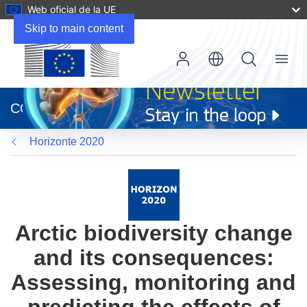
Web oficial de la UE
Skip to main content
Menu
(se
abrirá
CORDIS
en
una
Horizonte 2020
nueva
ventana)
Arctic biodiversity change
and its consequences:
Assessing, monitoring and