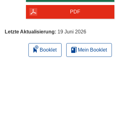
Seite
herunterladen
PDF
Letzte Aktualisierung:
19 Juni 2026
Booklet
Mein Booklet