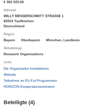
€ 382 025,00
Adresse
WILLY MESSERSCHMITT STRASSE 1
82024 Taufkirchen
Deutschland
Region
Bayern
Oberbayern
München, Landkreis
Aktivitätstyp
Research Organisations
Links
(öffnet
Die Organisation kontaktieren
in
(öffnet
Website
neuem
in
(öffnet
Teilnahme an EU-FuI-Programmen
Fenster)
neuem
in
(öffnet
HORIZON-Kooperationsnetzwerk
Fenster)
neuem
in
Fenster)
neuem
Beteiligte (4)
Fenster)