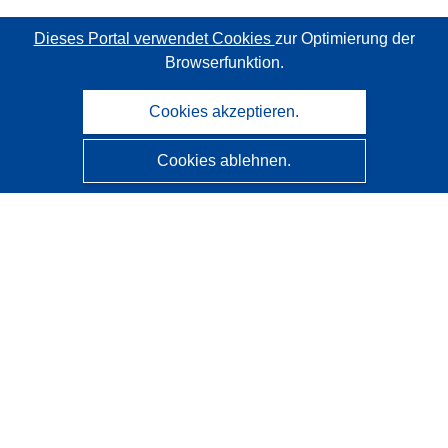
Dieses Portal verwendet Cookies
zur Optimierung der
Browserfunktion.
Cookies akzeptieren.
Cookies ablehnen.
CORDIS - Forschungsergebnisse der EU
Diese Website wird vom
Amt für Veröffentlichungen der
Europäischen Union
verwaltet.
Barrierefreiheit
Halbautomatische Projektklassifizierung - Hinweis zur
Erklärbarkeit
Kontakt