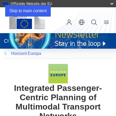
Offizielle Website der EU
Skip to main content
Menu
(öffnet
in
CORDIS
neuem
Fenster)
Horizont Europa
Integrated Passenger-
Centric Planning of
Multimodal Transport