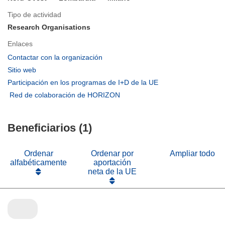
Tipo de actividad
Research Organisations
Enlaces
(se
Contactar con la organización
abrirá
(se
Sitio web
en
abrirá
(se
Participación en los programas de I+D de la UE
una
en
abrirá
(se
Red de colaboración de HORIZON
nueva
una
en
abrirá
ventana)
nueva
una
en
ventana)
nueva
Beneficiarios (1)
una
ventana)
nueva
ventana)
Ordenar
Ordenar por
Ampliar todo
alfabéticamente
aportación
neta de la UE