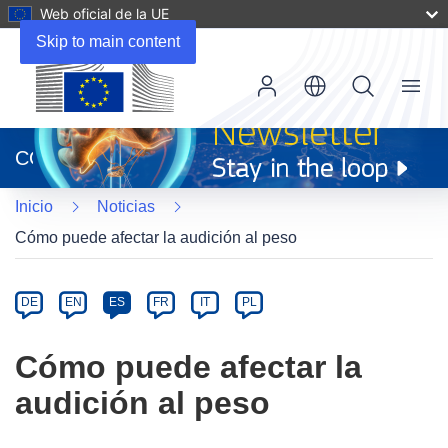
Web oficial de la UE
Skip to main content
Menu
(se
abrirá
CORDIS
en
una
Inicio
Noticias
nueva
ventana)
Cómo puede afectar la audición al peso
Article
Category
Article
DE
EN
ES
FR
IT
PL
available
in
Cómo puede afectar la
the
audición al peso
following
languages: