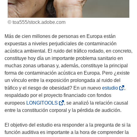
© toa555/stock.adobe.com
Más de cien millones de personas en Europa están
expuestas a niveles perjudiciales de contaminación
acústica ambiental. El ruido del tráfico rodado, en concreto,
constituye hoy día un importante problema sanitario en
muchas zonas urbanas y, además, constituye la principal
forma de contaminación acústica en Europa. Pero ¿existe
un vínculo entre la exposición prolongada al ruido del
(
tráfico y el riesgo de obesidad? En un nuevo
estudio
,
s
respaldado por el proyecto financiado con fondos
e
(
europeos
LONGITOOLS
, se analizó la relación causal
a
s
entre la constitución corporal y la pérdida de audición.
b
e
r
a
El objetivo del estudio era responder a la pregunta de si la
i
b
función auditiva es importante a la hora de comprender la