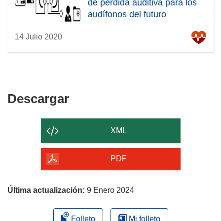
de pérdida auditiva para los
audífonos del futuro
14 Julio 2020
Descargar
Descargar
el
contenido
XML
de
la
PDF
página
Última actualización:
9 Enero 2024
Folleto
Mi folleto