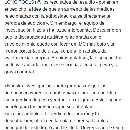
(
LONGITOOLS
, los resultados del estudio «ponen en
)
n
s
entredicho la idea de que un aumento de las medidas
a
e
relacionadas con la adiposidad cause directamente
)
a
pérdida de audición». Sin embargo, el equipo de
b
investigación hizo un hallazgo interesante. Descubrieron
r
que la discapacidad auditiva relacionada con el
i
envejecimiento puede conllevar un IMC más bajo y un
r
menor porcentaje de grasa corporal en adultos de
á
ascendencia europea. En otras palabras, la discapacidad
e
auditiva causada por la vejez podría afectar al peso y la
n
grasa corporal.
u
n
«Nuestra investigación aporta pruebas de que las
a
personas mayores con problemas de audición pueden
n
sufrir pérdida de peso y reducción de grasa. Esto supone
u
un reto para las personas que se enfrentan
e
simultáneamente a la pérdida de audición y la
v
desnutrición», afirma en la nota de prensa la autora
a
principal del estudio, Yiyan He, de la Universidad de Oulu,