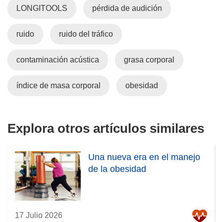
LONGITOOLS
pérdida de audición
r
i
ruido
ruido del tráfico
r
á
e
contaminación acústica
grasa corporal
n
u
índice de masa corporal
obesidad
n
a
n
Explora otros artículos similares
u
e
v
Una nueva era en el manejo
a
de la obesidad
v
e
n
t
17 Julio 2026