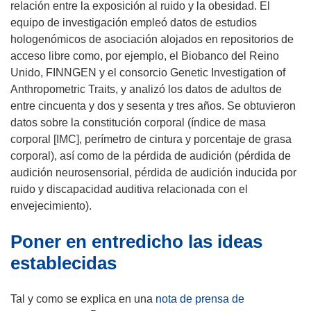
r
r
relación entre la exposición al ruido y la obesidad. El
á
i
equipo de investigación empleó datos de estudios
e
r
hologenómicos de asociación alojados en repositorios de
n
á
acceso libre como, por ejemplo, el Biobanco del Reino
u
e
Unido, FINNGEN y el consorcio Genetic Investigation of
n
n
Anthropometric Traits, y analizó los datos de adultos de
a
u
entre cincuenta y dos y sesenta y tres años. Se obtuvieron
n
n
datos sobre la constitución corporal (índice de masa
u
a
corporal [IMC], perímetro de cintura y porcentaje de grasa
e
n
corporal), así como de la pérdida de audición (pérdida de
v
u
audición neurosensorial, pérdida de audición inducida por
a
e
ruido y discapacidad auditiva relacionada con el
v
v
envejecimiento).
e
a
Poner en entredicho las ideas
n
v
t
e
establecidas
a
n
n
t
Tal y como se explica en una
nota de prensa de
a
a