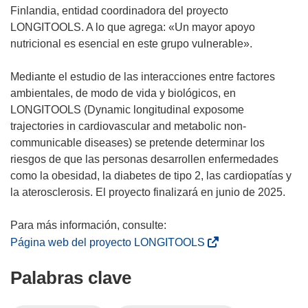
v
Finlandia, entidad coordinadora del proyecto
e
LONGITOOLS. A lo que agrega: «Un mayor apoyo
n
nutricional es esencial en este grupo vulnerable».
t
a
Mediante el estudio de las interacciones entre factores
n
ambientales, de modo de vida y biológicos, en
a
LONGITOOLS (Dynamic longitudinal exposome
)
trajectories in cardiovascular and metabolic non-
communicable diseases) se pretende determinar los
riesgos de que las personas desarrollen enfermedades
como la obesidad, la diabetes de tipo 2, las cardiopatías y
la aterosclerosis. El proyecto finalizará en junio de 2025.
(
Página web del proyecto LONGITOOLS
s
Palabras clave
e
a
b