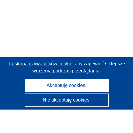
Ta strona używa plików cookie,
aby zapewnić Ci lepsze
wrażenia podczas przeglądania.
Akceptuję cookies.
Nie akceptuję cookies.
CORDIS - Wyniki badań wspieranych przez UE
Administratorem tej strony internetowej jest
Urząd
Publikacji Unii Europejskiej