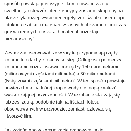
i
sposób powstają precyzyjne i kontrolowane wzory
ę
świetlne. „Jeśli wzór interferencyjny zostanie skupiony na
w
blasze tytanowej, wysokoenergetyczne światło lasera topi
n
i dokonuje ablacji materiału w jasnych obszarach, podczas
o
gdy w ciemnych obszarach materiał pozostaje
w
nienaruszony”.
y
m
Zespół zaobserwował, że wzory te przypominają rzędy
o
kolumn lub dachy z blachy falistej. „Odległości pomiędzy
k
kolumnami można ustawić pomiędzy 150 nanometrami
n
(milionowymi częściami milimetra) a 30 mikrometrami
i
(tysięcznymi częściami milimetra)”. W ten sposób powstaje
e
powierzchnia, na której krople wody nie mogą znaleźć
)
wystarczającej przyczepności. W rezultacie staczają się
lub ześlizgują, podobnie jak na liściach lotosu
obserwowanych w przyrodzie, zamiast rozlewać się
i tworzyć film.
Jak wyjaśniono w komunikacie prasowym, takie