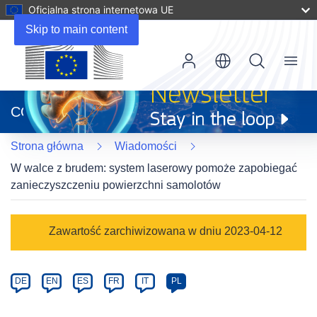
Oficjalna strona internetowa UE
Skip to main content
Menu
(odnośnik
otworzy
CORDIS
się
w
Strona główna
Wiadomości
nowym
oknie)
W walce z brudem: system laserowy pomoże zapobiegać
zanieczyszczeniu powierzchni samolotów
Article
Zawartość zarchiwizowana w dniu 2023-04-12
Category
Article
DE
EN
ES
FR
IT
PL
available
in