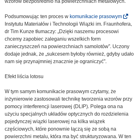
wzorów bezpośrednio na powierzchniach metalowych.
(
Podsumowując ten proces w
komunikacie prasowym
o
Instytutu Materiałów i Technologii Wiązki im. Fraunhofera,
d
dr Tim Kunze tłumaczy: „Dzięki naszemu procesowi
n
chcemy zapobiec zaleganiu wszelkich form
o
zanieczyszczeń na powierzchniach samolotów”. Uczony
ś
dodaje jednak, że „sukcesem byłoby również, gdyby udało
n
nam się przynajmniej znacznie je ograniczyć”.
i
k
Efekt liścia lotosu
o
t
W tym samym komunikacie prasowym czytamy, że
w
inżynierowie zastosowali technikę tworzenia wzorów przy
o
pomocy interferencji laserowej (DLIP). Polega ona na
r
użyciu specjalnych układów optycznych do rozdzielenia
z
pojedynczej wiązki laserowej na kilka wiązek
y
częściowych, które ponownie łączą się ze sobą na
s
powierzchni metalu, która ma być strukturyzowana. W ten