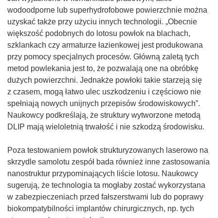
wodoodporne lub superhydrofobowe powierzchnie można
uzyskać także przy użyciu innych technologii. „Obecnie
większość podobnych do lotosu powłok na blachach,
szklankach czy armaturze łazienkowej jest produkowana
przy pomocy specjalnych procesów. Główną zaletą tych
metod powlekania jest to, że pozwalają one na obróbkę
dużych powierzchni. Jednakże powłoki takie starzeją się
z czasem, mogą łatwo ulec uszkodzeniu i częściowo nie
spełniają nowych unijnych przepisów środowiskowych”.
Naukowcy podkreślają, że struktury wytworzone metodą
DLIP mają wieloletnią trwałość i nie szkodzą środowisku.
Poza testowaniem powłok strukturyzowanych laserowo na
skrzydle samolotu zespół bada również inne zastosowania
nanostruktur przypominających liście lotosu. Naukowcy
sugerują, że technologia ta mogłaby zostać wykorzystana
w zabezpieczeniach przed fałszerstwami lub do poprawy
biokompatybilności implantów chirurgicznych, np. tych