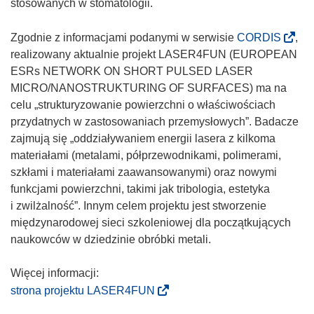
stosowanych w stomatologii.
(
Zgodnie z informacjami podanymi w serwisie
CORDIS
,
o
realizowany aktualnie projekt LASER4FUN (EUROPEAN
d
ESRs NETWORK ON SHORT PULSED LASER
n
MICRO/NANOSTRUKTURING OF SURFACES) ma na
o
celu „strukturyzowanie powierzchni o właściwościach
ś
przydatnych w zastosowaniach przemysłowych”. Badacze
n
zajmują się „oddziaływaniem energii lasera z kilkoma
i
materiałami (metalami, półprzewodnikami, polimerami,
k
szkłami i materiałami zaawansowanymi) oraz nowymi
o
funkcjami powierzchni, takimi jak tribologia, estetyka
t
i zwilżalność”. Innym celem projektu jest stworzenie
w
międzynarodowej sieci szkoleniowej dla początkujących
o
naukowców w dziedzinie obróbki metali.
r
z
y
(
strona projektu LASER4FUN
s
o