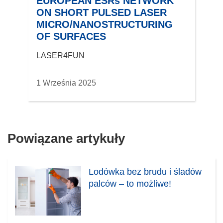
EUROPEAN ESRs NETWORK
o
ON SHORT PULSED LASER
w
MICRO/NANOSTRUCTURING
y
OF SURFACES
m
LASER4FUN
o
k
n
1 Września 2025
i
e
)
Powiązane artykuły
Lodówka bez brudu i śladów
palców – to możliwe!