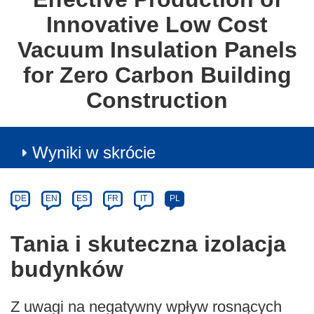
Innovative Low Cost
Vacuum Insulation Panels
for Zero Carbon Building
Construction
Wyniki w skrócie
Article
Category
Article
DE
EN
ES
FR
IT
PL
available
in
Tania i skuteczna izolacja
the
budynków
following
languages:
Z uwagi na negatywny wpływ rosnących