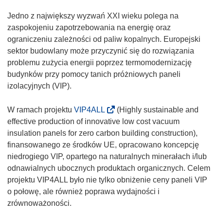
Jedno z największy wyzwań XXI wieku polega na
zaspokojeniu zapotrzebowania na energię oraz
ograniczeniu zależności od paliw kopalnych. Europejski
sektor budowlany może przyczynić się do rozwiązania
problemu zużycia energii poprzez termomodernizację
budynków przy pomocy tanich próżniowych paneli
izolacyjnych (VIP).
(
W ramach projektu
VIP4ALL
(Highly sustainable and
o
effective production of innovative low cost vacuum
d
insulation panels for zero carbon building construction),
n
finansowanego ze środków UE, opracowano koncepcję
o
niedrogiego VIP, opartego na naturalnych minerałach i/lub
ś
odnawialnych ubocznych produktach organicznych. Celem
n
projektu VIP4ALL było nie tylko obniżenie ceny paneli VIP
i
o połowę, ale również poprawa wydajności i
k
zrównoważoności.
o