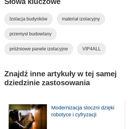
Słowa kluczowe
e
)
Izolacja budynków
materiał izolacyjny
przemysł budowlany
próżniowe panele izolacyjne
VIP4ALL
Znajdź inne artykuły w tej samej
dziedzinie zastosowania
Modernizacja stoczni dzięki
robotyce i cyfryzacji