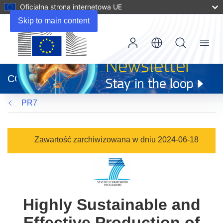
Oficjalna strona internetowa UE
Skip to main content
Menu
(odnośnik
otworzy
CORDIS
się
w
PR7
nowym
oknie)
Zawartość zarchiwizowana w dniu 2024-06-18
Highly Sustainable and
Effective Production of