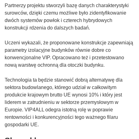
t
Partnerzy projektu stworzyli bazę danych charakterystyki
w
surowców, dzięki czemu możliwe było zidentyfikowanie
o
dwóch systemów powłok i czterech hybrydowych
r
konstrukcji rdzenia do dalszych badań.
z
y
Uczeni wykazali, że proponowane konstrukcje zapewniają
s
parametry izolacyjne budynków równie dobre co
i
konwencjonalne VIP. Opracowano też i przetestowano
ę
nową warstwę ochronną dla otoczki budynku.
w
n
Technologia ta będzie stanowić dobrą alternatywę dla
o
sektora budowlanego, którego udział w całkowitym
w
produkcie krajowym brutto UE wynosi 10% i który jest
y
liderem w zatrudnieniu w sektorze przemysłowym w
m
Europie. VIP4ALL odegra istotną rolę w poprawie
o
rentowności i konkurencyjności tego ważnego filaru
k
gospodarki UE.
n
i