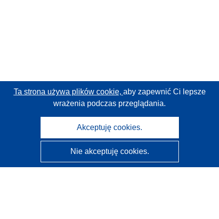
Ta strona używa plików cookie,
aby zapewnić Ci lepsze
wrażenia podczas przeglądania.
Akceptuję cookies.
Nie akceptuję cookies.
CORDIS - Wyniki badań wspieranych przez UE
Administratorem tej strony internetowej jest
Urząd
Publikacji Unii Europejskiej