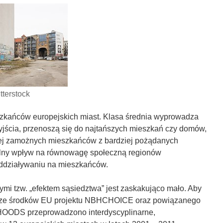
tterstock
szkańców europejskich miast. Klasa średnia wyprowadza
 wyjścia, przenoszą się do najtańszych mieszkań czy domów,
iej zamożnych mieszkańców z bardziej pożądanych
falny wpływ na równowagę społeczną regionów
ddziaływaniu na mieszkańców.
mi tzw. „efektem sąsiedztwa” jest zaskakująco mało. Aby
go ze środków EU projektu NBHCHOICE oraz powiązanego
OODS przeprowadzono interdyscyplinarne,