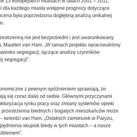
w 13 europejskich miastach w latach 2001 – 2011.
i dla każdego miasta wstępne prognozy dotyczące
a ocena była poprzedzona dogłębną analizą unikalnej
o.
rzestrzenną nie jest bezpośredni i jest uwarunkowany
tu, Maarten van Ham. „W ramach projektu opracowaliśmy
awisko segregacji, łączące analizę czynników
j segregacji”.
ekonomiczne z pewnym opóźnieniem sprawiają, że
ą się coraz dalej od siebie. Głównymi przyczynami
rukturyzacja rynku pracy oraz zmiany systemów opieki
a przestrzenna biednych i bogatych mieszkańców może
– twierdzi van Ham. „Ostatnich zamieszek w Paryżu,
lędnienia skupisk biedy w tych miastach – a nasze
roblemem”.