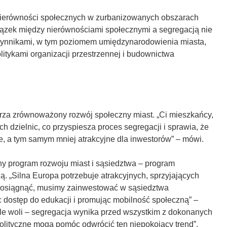
nierówności społecznych w zurbanizowanych obszarach
iązek między nierównościami społecznymi a segregacją nie
czynnikami, w tym poziomem umiędzynarodowienia miasta,
olitykami organizacji przestrzennej i budownictwa
a zrównoważony rozwój społeczny miast. „Ci mieszkańcy,
ch dzielnic, co przyspiesza proces segregacji i sprawia, że
ne, a tym samym mniej atrakcyjne dla inwestorów” – mówi.
 program rozwoju miast i sąsiedztwa – program
. „Silna Europa potrzebuje atrakcyjnych, sprzyjających
o osiągnąć, musimy zainwestować w sąsiedztwa
c dostęp do edukacji i promując mobilność społeczną” –
ale woli – segregacja wynika przed wszystkim z dokonanych
polityczne mogą pomóc odwrócić ten niepokojący trend”.