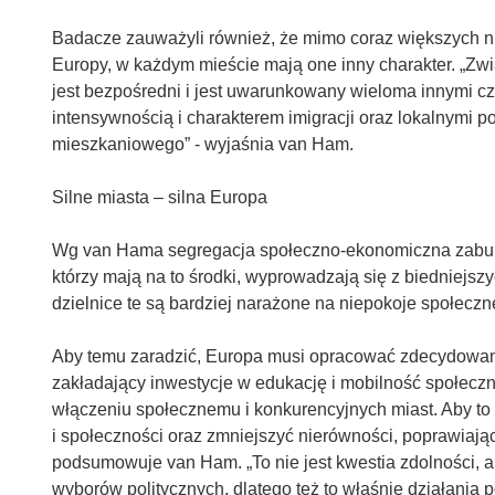
Badacze zauważyli również, że mimo coraz większych 
Europy, w każdym mieście mają one inny charakter. „Zw
jest bezpośredni i jest uwarunkowany wieloma innymi 
intensywnością i charakterem imigracji oraz lokalnymi p
mieszkaniowego” - wyjaśnia van Ham.
Silne miasta – silna Europa
Wg van Hama segregacja społeczno-ekonomiczna zaburz
którzy mają na to środki, wyprowadzają się z biedniejszy
dzielnice te są bardziej narażone na niepokoje społecz
Aby temu zaradzić, Europa musi opracować zdecydowany
zakładający inwestycje w edukację i mobilność społeczną
włączeniu społecznemu i konkurencyjnych miast. Aby t
i społeczności oraz zmniejszyć nierówności, poprawiają
podsumowuje van Ham. „To nie jest kwestia zdolności, 
wyborów politycznych, dlatego też to właśnie działania 