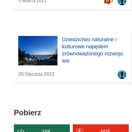
5 Marca 2021
Dziedzictwo naturalne i
kulturowe napędem
zrównoważonego rozwoju
wsi
20 Stycznia 2023
Pobierz
Pobierz
zawartość
strony
XML
PDF