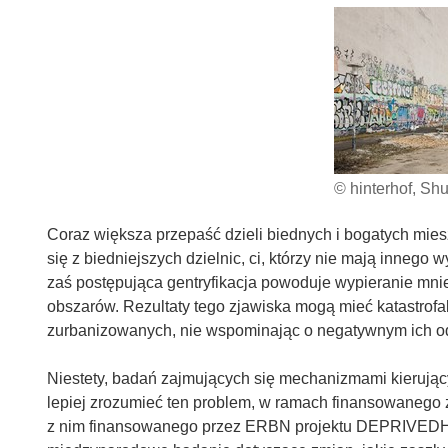
© hinterhof, Shu
Coraz większa przepaść dzieli biednych i bogatych mie
się z biedniejszych dzielnic, ci, którzy nie mają innego
zaś postępująca gentryfikacja powoduje wypieranie mn
obszarów. Rezultaty tego zjawiska mogą mieć katastro
zurbanizowanych, nie wspominając o negatywnym ich o
Niestety, badań zajmujących się mechanizmami kierujący
lepiej zrozumieć ten problem, w ramach finansowane
z nim finansowanego przez ERBN projektu DEPRIVEDH