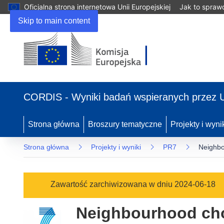
Oficjalna strona internetowa Unii Europejskiej
Jak to spraw
Skip to main content
(odnośnik
otworzy
CORDIS - Wyniki badań wspieranych przez 
się
w
nowym
Strona główna
Broszury tematyczne
Projekty i wyni
oknie)
Strona główna
Projekty i wyniki
PR7
Neighbo
Zawartość zarchiwizowana w dniu 2024-06-18
Neighbourhood cho