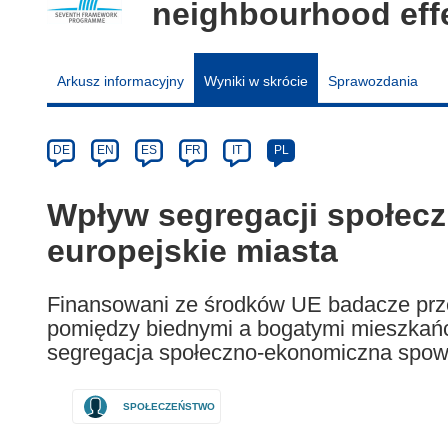
neighbourhood eff
Arkusz informacyjny
Wyniki w skrócie
Sprawozdania
Article
Category
Article
DE
EN
ES
FR
IT
PL
available
in
Wpływ segregacji społec
the
europejskie miasta
following
languages:
Finansowani ze środków UE badacze prze
pomiędzy biednymi a bogatymi mieszkańca
segregacja społeczno-ekonomiczna spow
SPOŁECZEŃSTWO