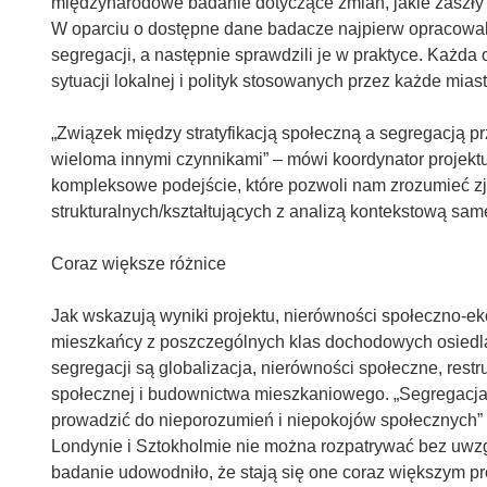
międzynarodowe badanie dotyczące zmian, jakie zaszły 
W oparciu o dostępne dane badacze najpierw opracowal
segregacji, a następnie sprawdzili je w praktyce. Każd
sytuacji lokalnej i polityk stosowanych przez każde miast
„Związek między stratyfikacją społeczną a segregacją p
wieloma innymi czynnikami” – mówi koordynator projek
kompleksowe podejście, które pozwoli nam zrozumieć zj
strukturalnych/kształtujących z analizą kontekstową same
Coraz większe różnice
Jak wskazują wyniki projektu, nierówności społeczno-
mieszkańcy z poszczególnych klas dochodowych osiedlaj
segregacji są globalizacja, nierówności społeczne, rest
społecznej i budownictwa mieszkaniowego. „Segregacj
prowadzić do nieporozumień i niepokojów społecznych” 
Londynie i Sztokholmie nie można rozpatrywać bez uwzg
badanie udowodniło, że stają się one coraz większym p