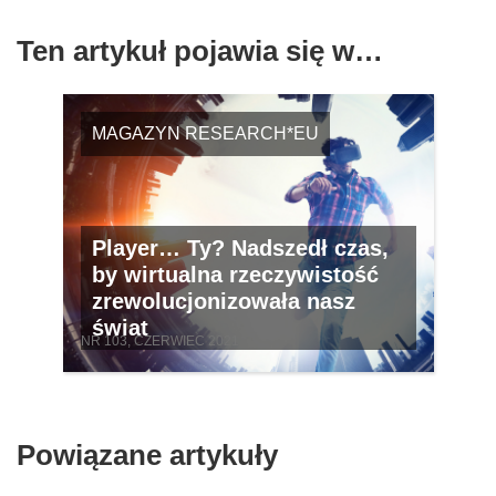
Ten artykuł pojawia się w…
MAGAZYN RESEARCH*EU
Player… Ty? Nadszedł czas,
by wirtualna rzeczywistość
zrewolucjonizowała nasz
świat
NR 103, CZERWIEC 2021
Powiązane artykuły