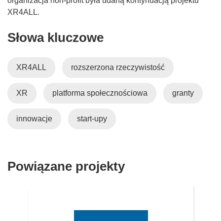
organizacja non-profit była udaną kontynuacją projektu
XR4ALL.
Słowa kluczowe
XR4ALL
rozszerzona rzeczywistość
XR
platforma społecznościowa
granty
innowacje
start-upy
Powiązane projekty