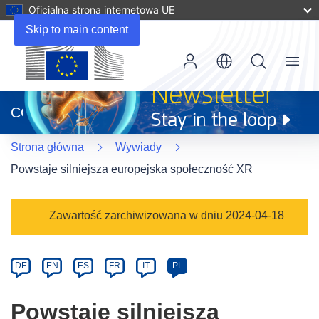
Oficjalna strona internetowa UE
Skip to main content
Menu
(odnośnik
otworzy
CORDIS
się
w
Strona główna
Wywiady
nowym
oknie)
Powstaje silniejsza europejska społeczność XR
Article
Zawartość zarchiwizowana w dniu 2024-04-18
Category
Article
DE
EN
ES
FR
IT
PL
available
in
Powstaje silniejsza
the