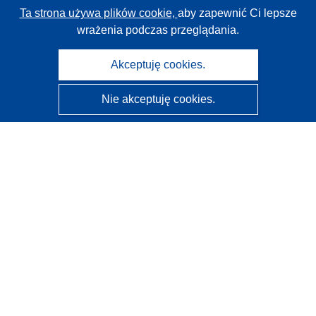
Ta strona używa plików cookie,
aby zapewnić Ci lepsze
wrażenia podczas przeglądania.
Akceptuję cookies.
Nie akceptuję cookies.
CORDIS - Wyniki badań wspieranych przez UE
Administratorem tej strony internetowej jest
Urząd
Publikacji Unii Europejskiej
Dostępność
Częściowo zautomatyzowana klasyfikacja projektów -
Informacja na temat wyjaśnialności
Kontakt