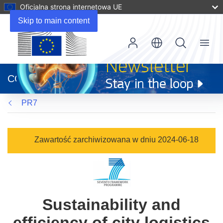
Oficjalna strona internetowa UE
Skip to main content
Menu
(odnośnik
otworzy
CORDIS
się
w
PR7
nowym
oknie)
Zawartość zarchiwizowana w dniu 2024-06-18
Sustainability and
efficiency of city logistics