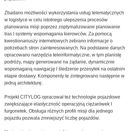
ś
n
Zbadano możliwości wykorzystania usług telematycznych
i
w logistyce w celu istotnego ulepszenia procesów
k
planowania misji poprzez zoptymalizowane planowanie
o
tras I systemy wspomagania kierowców. Za pomocą
t
kwestionariuszy internetowych zebrano informacje o
w
potrzebach stron zainteresowanych. Na podstawie danych
o
opracowano narzędzia teleinformatyczne, w tym planistę
r
podróży, mapy generowane na żądanie, dynamicznie
z
wspomaganą nawigację I śledzenie przesyłek na ostatnim
y
etapie dostawy. Komponenty te zintegrowano następnie w
s
jedną architekturę.
i
ę
Projekt CITYLOG opracował też technologie pojazdowe
w
zwiększające elastyczność operacyjną ciężarówek I
n
furgonetek. Obsługa różnych profili misji dla jednego
o
pojazdu pozwala zmniejszyć liczbę pojazdów.
w