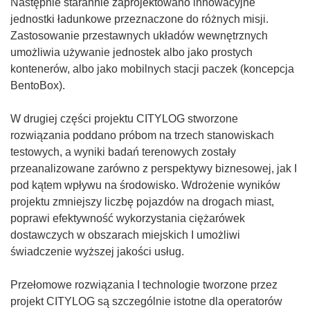
y
Następnie starannie zaprojektowano innowacyjne
m
jednostki ładunkowe przeznaczone do różnych misji.
o
Zastosowanie przestawnych układów wewnętrznych
k
umożliwia używanie jednostek albo jako prostych
n
kontenerów, albo jako mobilnych stacji paczek (koncepcja
i
BentoBox).
e
)
W drugiej części projektu CITYLOG stworzone
rozwiązania poddano próbom na trzech stanowiskach
testowych, a wyniki badań terenowych zostały
przeanalizowane zarówno z perspektywy biznesowej, jak I
pod kątem wpływu na środowisko. Wdrożenie wyników
projektu zmniejszy liczbę pojazdów na drogach miast,
poprawi efektywność wykorzystania ciężarówek
dostawczych w obszarach miejskich I umożliwi
świadczenie wyższej jakości usług.
Przełomowe rozwiązania I technologie tworzone przez
projekt CITYLOG są szczególnie istotne dla operatorów