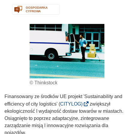
GOSPODARKA
CYFROWA
© Thinkstock
Finansowany ze środków UE projekt 'Sustainability and
(
efficiency of city logistics' (
CITYLOG)
zwiększył
o
ekologiczność I wydajność dostaw towarów w miastach.
d
Osiągnięto to poprzez adaptacyjne, zintegrowane
n
zarządzanie misją I innowacyjne rozwiązania dla
o
pojazdów.