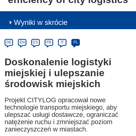
Wyniki w skrócie
Article
Category
Article
DE
EN
ES
FR
IT
PL
available
in
Doskonalenie logistyki
the
miejskiej i ulepszanie
following
languages:
środowisk miejskich
Projekt CITYLOG opracował nowe
technologie transportu miejskiego, aby
ulepszać usługi dostawcze, ograniczać
natężenie ruchu i zmniejszać poziom
zanieczyszczeń w miastach.