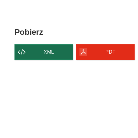
Pobierz
Pobierz
zawartość
strony
XML
PDF