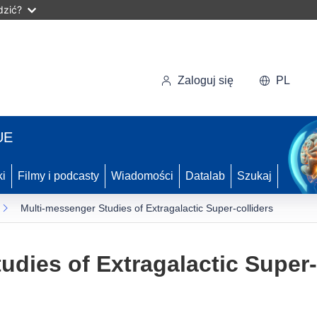
dzić?
Zaloguj się
PL
UE
ki
Filmy i podcasty
Wiadomości
Datalab
Szukaj
Multi-messenger Studies of Extragalactic Super-colliders
udies of Extragalactic Super-