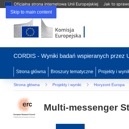
Oficjalna strona internetowa Unii Europejskiej
Jak to spraw
Skip to main content
(odnośnik
otworzy
CORDIS - Wyniki badań wspieranych przez 
się
w
nowym
Strona główna
Broszury tematyczne
Projekty i wyni
oknie)
Strona główna
Projekty i wyniki
Horyzont Europa
Multi-messenger St