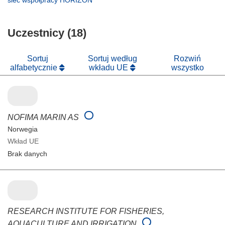
oknie)
nowym
się
otworzy
oknie)
w
się
nowym
Uczestnicy (18)
w
oknie)
nowym
oknie)
Sortuj
Sortuj według
Rozwiń
alfabetycznie
wkładu UE
wszystko
NOFIMA MARIN AS
Norwegia
Wkład UE
Brak danych
RESEARCH INSTITUTE FOR FISHERIES,
AQUACULTURE AND IRRIGATION