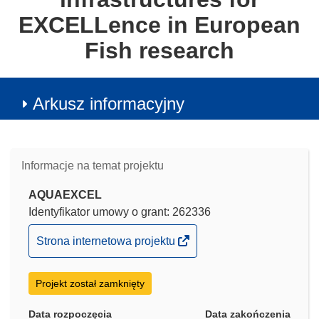
EXCELLence in European
Fish research
Arkusz informacyjny
Informacje na temat projektu
AQUAEXCEL
Identyfikator umowy o grant: 262336
(odnośnik
Strona internetowa projektu
otworzy
się
Projekt został zamknięty
w
nowym
Data rozpoczęcia
Data zakończenia