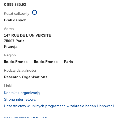
€ 899 385,93
Koszt całkowity
Brak danych
Adres
147 RUE DE L'UNIVERSITE
75007 Paris
Francja
Region
Ile-de-France
Ile-de-France
Paris
Rodzaj działalności
Research Organisations
Linki
(odnośnik
Kontakt z organizacją
otworzy
(odnośnik
Strona internetowa
się
otworzy
Uczestnictwo w unijnych programach w zakresie badań i innowacji
w
się
(odnośnik
nowym
w
otworzy
(odnośnik
sieć współpracy HORIZON