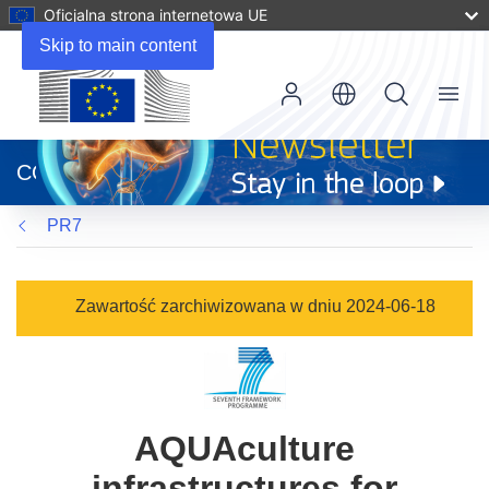
Oficjalna strona internetowa UE
Skip to main content
Menu
(odnośnik
otworzy
CORDIS
się
w
PR7
nowym
oknie)
Zawartość zarchiwizowana w dniu 2024-06-18
AQUAculture
infrastructures for