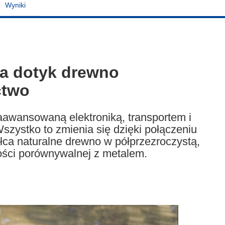
Wyniki
na dotyk drewno
ctwo
aawansowaną elektroniką, transportem i
zystko to zmienia się dzięki połączeniu
ałca naturalne drewno w półprzezroczystą,
ości porównywalnej z metalem.