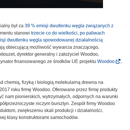
ialny był za
39 % emisji dwutlenku węgla związanych z
ementu stanowi
trzecie co do wielkości, po paliwach
isji dwutlenku węgla spowodowanej działalnością
rują obiecującą możliwość wywarcia znaczącego,
ouzet, dyrektor generalny i założyciel Woodoo,
(
rdynator finansowanego ze środków UE projektu
Woodoo
,
o
d
n
d chemią, fizyką i biologią molekularną drewna na
o
w 2017 roku firmę Woodoo. Oferowane przez firmę produkty
ś
yć nam pionierskich, wytrzymałych, odpornych na warunki
n
 półprzezroczyste niczym bursztyn. Zespół firmy Woodoo
i
ktom, zwiększeniu skali produkcji i działalności,
k
wej klasy konstruktorami samochodów.
o