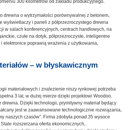
n
mieniu 300 kilometrów od zakładu produkcyjnego.
e
o
)
ś
o drewna o wytrzymałości porównywalnej z betonem,
n
e wyświetlaczy i paneli z półprzezroczystego drewna
i
ji w salach konferencyjnych, centrach handlowych, na
k
nckie, czułe na dotyk, półprzezroczyste, inteligentne
o
 elektronice poprawią wrażenia z użytkowania,
t
w
teriałów – w błyskawicznym
o
r
z
y
gii materiałowych i znalezienie niszy rynkowej potrzeba
s
pełna 3 lat, w dużej mierze dzięki projektowi Woodoo.
i
drewna. Dzięki technologii, prymitywny materiał będący
ę
ztałcany jest w zaawansowane technologicznie rozwiązania,
w
lemy naszych czasów”. Firma zdobyła ponad 35 wysoce
n
. Stale rozszerzana oferta ekonomicznych,
o