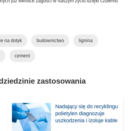
ych już wkrótce zagości w naszym życiu dzięki czułemu
w
y
m
o
k
n
łe na dotyk
budownictwo
lignina
i
e
cement
)
 dziedzinie zastosowania
Nadający się do recyklingu
polietylen diagnozuje
uszkodzenia i izoluje kable