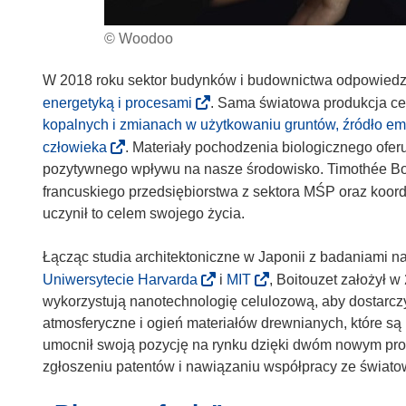
© Woodoo
W 2018 roku sektor budynków i budownictwa odpowiedz
(
energetyką i procesami
. Sama światowa produkcja c
o
kopalnych i zmianach w użytkowaniu gruntów, źródło em
d
(
człowieka
. Materiały pochodzenia biologicznego ofe
n
o
pozytywnego wpływu na nasze środowisko. Timothée Boit
o
d
francuskiego przedsiębiorstwa z sektora MŚP oraz koo
ś
n
uczynił to celem swojego życia.
n
o
i
ś
Łącząc studia architektoniczne w Japonii z badaniami na
k
n
(
(
Uniwersytecie Harvarda
i
MIT
, Boitouzet założył 
o
i
o
o
wykorzystują nanotechnologię celulozową, aby dostarcz
t
k
d
d
atmosferyczne i ogień materiałów drewnianych, które są
w
o
n
n
umocnił swoją pozycję na rynku dzięki dwóm nowym produ
o
t
o
o
zgłoszeniu patentów i nawiązaniu współpracy ze świato
r
w
ś
ś
z