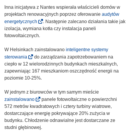
n
Inna inicjatywa z Nantes wspierała właścicieli domów w
i
projektach renowacyjnych poprzez oferowanie
audytów
k
(
energetycznych
. Następnie zalecano działania takie jak
o
o
izolacja, wymiana kotła czy instalacja paneli
t
d
fotowoltaicznych.
w
n
o
o
W Helsinkach zainstalowano
inteligentne systemy
r
ś
(
sterowania
do zarządzania zapotrzebowaniem na
z
n
o
ciepło w 12 wielorodzinnych budynkach mieszkalnych,
y
i
d
zapewniając 167 mieszkaniom oszczędność energii na
s
k
n
poziomie 10-25%.
i
o
o
ę
t
ś
W jednym z biurowców w tym samym mieście
w
w
n
(
zainstalowano
panele fotowoltaiczne o powierzchni
n
o
i
o
572 metrów kwadratowych i cztery turbiny wiatrowe,
o
r
k
d
dostarczające energię pokrywające 20% zużycia w
w
z
o
n
budynku. Chłodzenie odnawialne jest dostarczane ze
y
y
t
o
studni głębinowej.