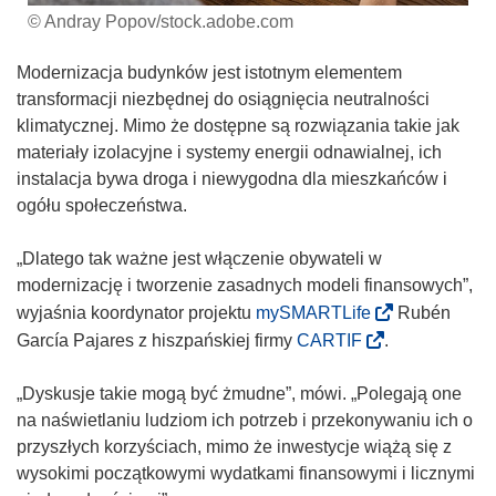
© Andray Popov/stock.adobe.com
Modernizacja budynków jest istotnym elementem
transformacji niezbędnej do osiągnięcia neutralności
klimatycznej. Mimo że dostępne są rozwiązania takie jak
materiały izolacyjne i systemy energii odnawialnej, ich
instalacja bywa droga i niewygodna dla mieszkańców i
ogółu społeczeństwa.
„Dlatego tak ważne jest włączenie obywateli w
modernizację i tworzenie zasadnych modeli finansowych”,
(
wyjaśnia koordynator projektu
mySMARTLife
Rubén
o
(
García Pajares z hiszpańskiej firmy
CARTIF
.
d
o
n
d
„Dyskusje takie mogą być żmudne”, mówi. „Polegają one
o
n
na naświetlaniu ludziom ich potrzeb i przekonywaniu ich o
ś
o
przyszłych korzyściach, mimo że inwestycje wiążą się z
n
ś
wysokimi początkowymi wydatkami finansowymi i licznymi