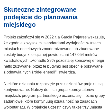
m
s
w
ś
o
i
Skuteczne zintegrowane
o
n
k
ę
r
i
podejście do planowania
n
w
z
k
miejskiego
i
n
y
o
e
o
s
t
)
w
Projekt zakończył się w 2022 r. a García Pajares wskazuje,
i
w
y
że zgodnie z wysokimi standardami wydajności w trzech
ę
o
m
miastach docelowych zmodernizowane lub zbudowane
w
r
o
zostały budynki o łącznej powierzchni 147 054 metrów
n
z
k
kwadratowych. „Ponadto 29% pozostałej końcowej energii
o
y
n
netto zużywanej przez te budynki jest obecnie pokrywane
w
s
i
z odnawialnych źródeł energii”, stwierdza.
y
i
e
m
ę
)
Niektóre działania rozpoczęte przez członków projektu są
o
w
kontynuowane. Należy do nich grupa koordynatorów
k
n
miejskich, program partnerskiego uczenia się i różne grupy
n
o
zadaniowe, które kontynuują działalność na zasadach
i
w
wolontariatu. W projekcie uczestniczyły także trzy „miasta
e
y