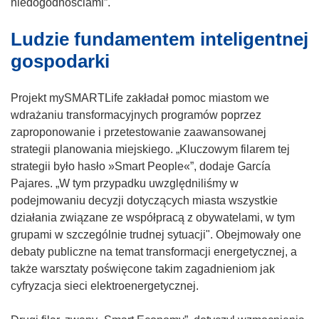
i
n
niedogodnościami”.
k
i
Ludzie fundamentem inteligentnej
o
k
t
o
gospodarki
w
t
o
w
Projekt mySMARTLife zakładał pomoc miastom we
r
o
wdrażaniu transformacyjnych programów poprzez
z
r
zaproponowanie i przetestowanie zaawansowanej
y
z
strategii planowania miejskiego. „Kluczowym filarem tej
s
y
strategii było hasło »Smart People«”, dodaje García
i
s
Pajares. „W tym przypadku uwzględniliśmy w
ę
i
podejmowaniu decyzji dotyczących miasta wszystkie
w
ę
działania związane ze współpracą z obywatelami, w tym
n
w
grupami w szczególnie trudnej sytuacji". Obejmowały one
o
n
debaty publiczne na temat transformacji energetycznej, a
w
o
także warsztaty poświęcone takim zagadnieniom jak
y
w
cyfryzacja sieci elektroenergetycznej.
m
y
o
m