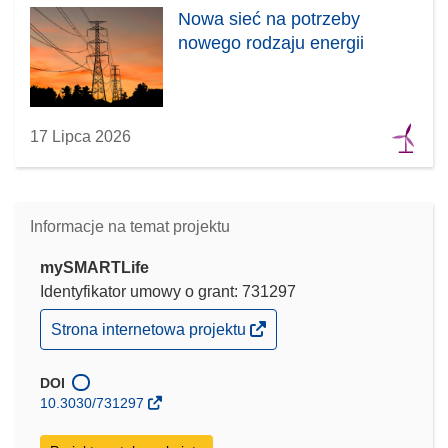
Nowa sieć na potrzeby
nowego rodzaju energii
17 Lipca 2026
Informacje na temat projektu
mySMARTLife
Identyfikator umowy o grant: 731297
(odnośnik
Strona internetowa projektu
otworzy
się
w
DOI
nowym
10.3030/731297
oknie)