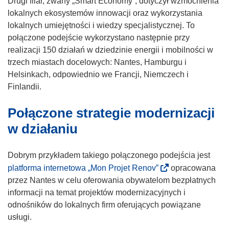
Drugi filar, zwany „Smart Economy”, dotyczył wzmocnienia
k
o
lokalnych ekosystemów innowacji oraz wykorzystania
n
k
lokalnych umiejętności i wiedzy specjalistycznej. To
i
n
połączone podejście wykorzystano następnie przy
e
i
realizacji 150 działań w dziedzinie energii i mobilności w
)
e
trzech miastach docelowych: Nantes, Hamburgu i
)
Helsinkach, odpowiednio we Francji, Niemczech i
Finlandii.
Połączone strategie modernizacji
w działaniu
Dobrym przykładem takiego połączonego podejścia jest
(
platforma internetowa „Mon Projet Renov”
opracowana
o
przez Nantes w celu oferowania obywatelom bezpłatnych
d
informacji na temat projektów modernizacyjnych i
n
odnośników do lokalnych firm oferujących powiązane
o
usługi.
ś