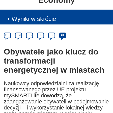
Economy
Wyniki w skrócie
Article
Category
Article
DE
EN
ES
FR
IT
PL
available
in
Obywatele jako klucz do
the
transformacji
following
languages:
energetycznej w miastach
Naukowcy odpowiedzialni za realizację
finansowanego przez UE projektu
mySMARTLife dowodzą, że
zaangażowanie obywateli w podejmowanie
decyzji – i wykorzystanie lokalnej wiedzy –