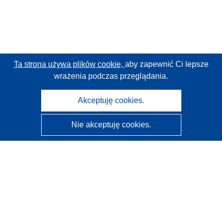
Ta strona używa plików cookie,
aby zapewnić Ci lepsze
wrażenia podczas przeglądania.
Akceptuję cookies.
Nie akceptuję cookies.
CORDIS - Wyniki badań wspieranych przez UE
Administratorem tej strony internetowej jest
Urząd
Publikacji Unii Europejskiej
Dostępność