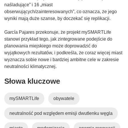
naśladujące” i 16 „miast
)
m
obserwujących/zainteresowanych”, co oznacza, że jego
o
wyniki mają duże szanse, by doczekać się replikacji.
k
n
García Pajares przekonuje, że projekt mySMARTLife
i
stanowi przykład tego, jak zintegrowane podejście do
e
planowania miejskiego może doprowadzić do
)
wyjątkowych rezultatów, i podkreśla, że coraz więcej miast
wyznacza sobie nowe i bardziej ambitne cele w zakresie
neutralności klimatycznej.
Słowa kluczowe
mySMARTLife
obywatele
neutralność pod względem emisji dwutlenku węgla