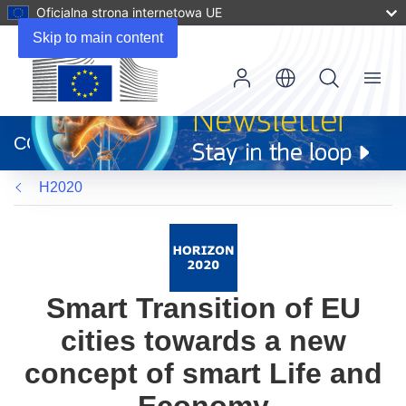
Oficjalna strona internetowa UE
Skip to main content
Menu
(odnośnik
otworzy
CORDIS
się
w
H2020
nowym
oknie)
Smart Transition of EU
cities towards a new
concept of smart Life and