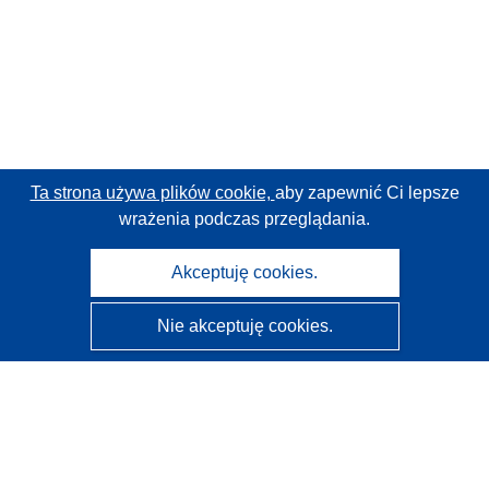
Ta strona używa plików cookie,
aby zapewnić Ci lepsze
wrażenia podczas przeglądania.
Akceptuję cookies.
Nie akceptuję cookies.
CORDIS - Wyniki badań wspieranych przez UE
Administratorem tej strony internetowej jest
Urząd
Publikacji Unii Europejskiej