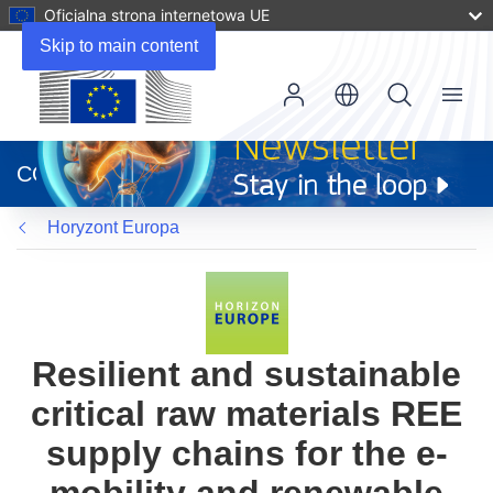
Oficjalna strona internetowa UE
Skip to main content
Menu
(odnośnik
otworzy
CORDIS
się
w
Horyzont Europa
nowym
oknie)
Resilient and sustainable
critical raw materials REE
supply chains for the e-