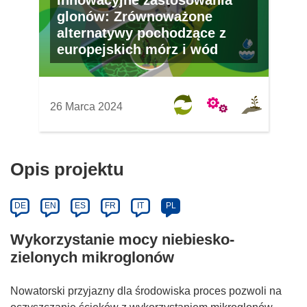
Innowacyjne zastosowania
glonów: Zrównoważone
alternatywy pochodzące z
europejskich mórz i wód
26 Marca 2024
Opis projektu
DE
EN
ES
FR
IT
PL
Wykorzystanie mocy niebiesko-
zielonych mikroglonów
Nowatorski przyjazny dla środowiska proces pozwoli na