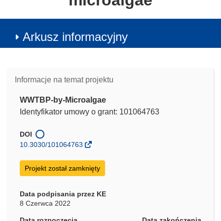
microalgae
Arkusz informacyjny
Informacje na temat projektu
WWTBP-by-Microalgae
Identyfikator umowy o grant: 101064763
DOI
10.3030/101064763
Projekt został zamknięty
Data podpisania przez KE
8 Czerwca 2022
Data rozpoczęcia
Data zakończenia