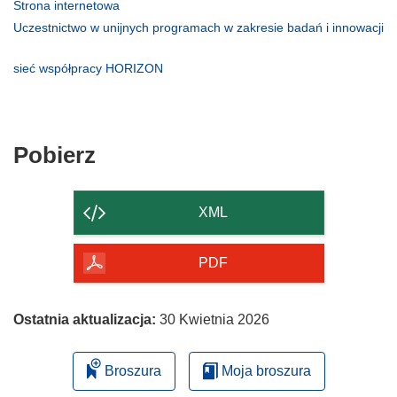
otworzy
(odnośnik
Strona internetowa
się
otworzy
Uczestnictwo w unijnych programach w zakresie badań i innowacji
w
się
(odnośnik
nowym
w
otworzy
(odnośnik
sieć współpracy HORIZON
oknie)
nowym
się
otworzy
oknie)
w
się
nowym
w
oknie)
nowym
Pobierz
Pobierz
oknie)
zawartość
strony
XML
PDF
Ostatnia aktualizacja:
30 Kwietnia 2026
Broszura
Moja broszura