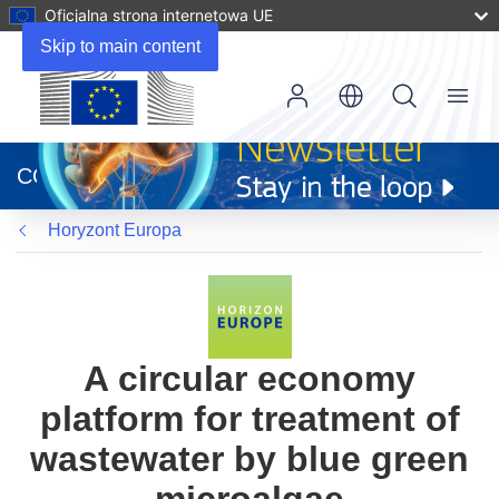
Oficjalna strona internetowa UE
Skip to main content
Menu
(odnośnik
otworzy
CORDIS
się
w
Horyzont Europa
nowym
oknie)
A circular economy
platform for treatment of
wastewater by blue green