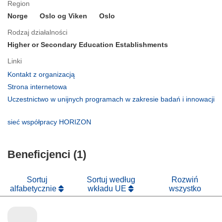
Region
Norge
Oslo og Viken
Oslo
Rodzaj działalności
Higher or Secondary Education Establishments
Linki
(odnośnik
Kontakt z organizacją
otworzy
(odnośnik
Strona internetowa
się
otworzy
Uczestnictwo w unijnych programach w zakresie badań i innowacji
w
się
(odnośnik
nowym
w
otworzy
(odnośnik
sieć współpracy HORIZON
oknie)
nowym
się
otworzy
oknie)
w
się
nowym
Beneficjenci (1)
w
oknie)
nowym
oknie)
Sortuj
Sortuj według
Rozwiń
alfabetycznie
wkładu UE
wszystko