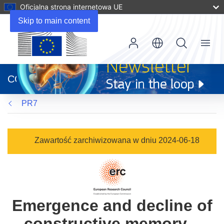
Oficjalna strona internetowa UE
Skip to main content
Menu
(odnośnik
otworzy
CORDIS
się
w
PR7
nowym
oknie)
Zawartość zarchiwizowana w dniu 2024-06-18
Emergence and decline of
constructive memory –