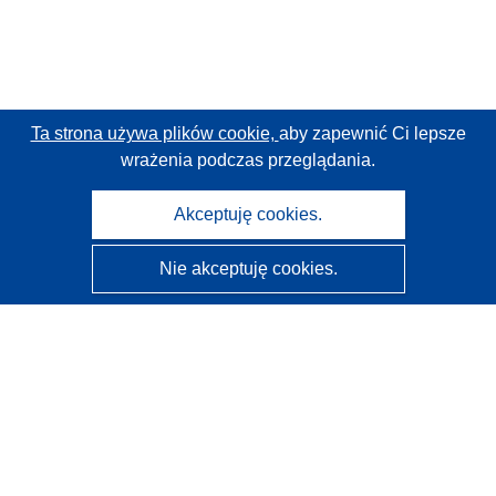
Ta strona używa plików cookie,
aby zapewnić Ci lepsze
wrażenia podczas przeglądania.
Akceptuję cookies.
Nie akceptuję cookies.
CORDIS - Wyniki badań wspieranych przez UE
Administratorem tej strony internetowej jest
Urząd
Publikacji Unii Europejskiej
Dostępność
Częściowo zautomatyzowana klasyfikacja projektów -