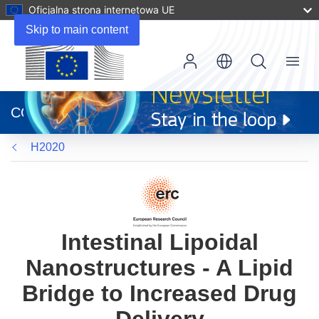
Oficjalna strona internetowa UE
Skip to main content
Menu
(odnośnik
otworzy
CORDIS
się
w
H2020
nowym
oknie)
Intestinal Lipoidal
Nanostructures - A Lipid
Bridge to Increased Drug