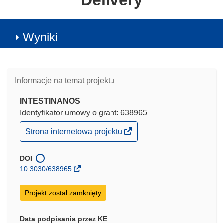
Delivery
Wyniki
Informacje na temat projektu
INTESTINANOS
Identyfikator umowy o grant: 638965
(odnośnik
Strona internetowa projektu
otworzy
się
w
DOI
nowym
10.3030/638965
oknie)
Projekt został zamknięty
Data podpisania przez KE