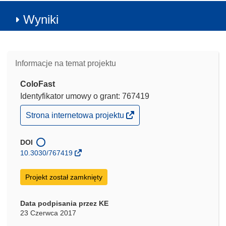
Wyniki
Informacje na temat projektu
ColoFast
Identyfikator umowy o grant: 767419
(odnośnik
Strona internetowa projektu
otworzy
się
w
DOI
nowym
10.3030/767419
oknie)
Projekt został zamknięty
Data podpisania przez KE
23 Czerwca 2017