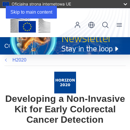
Oficjalna strona internetowa UE
Skip to main content
Menu
(odnośnik
otworzy
CORDIS
się
w
H2020
nowym
oknie)
Developing a Non-Invasive
Kit for Early Colorectal
Cancer Detection