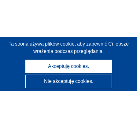
Ta strona używa plików cookie,
aby zapewnić Ci lepsze
wrażenia podczas przeglądania.
Akceptuję cookies.
Nie akceptuję cookies.
CORDIS - Wyniki badań wspieranych przez UE
Administratorem tej strony internetowej jest
Urząd
Publikacji Unii Europejskiej
Dostępność