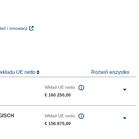
m oknie)
oknie)
(odnośnik otworzy się w nowym oknie)
ań i innowacji
 nowym oknie)
 wkładu UE netto
Rozwiń wszystko
Wkład UE netto
€ 160 250,00
GISCH
Wkład UE netto
€ 156 875,00