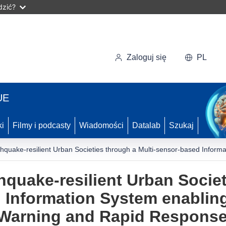
dzić?
Zaloguj się
PL
UE
ki
Filmy i podcasty
Wiadomości
Datalab
Szukaj
quake-resilient Urban Societies through a Multi-sensor-based Inform
quake-resilient Urban Societ
 Information System enablin
 Warning and Rapid Response