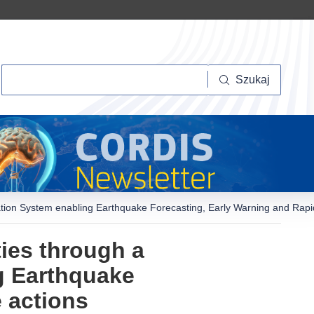
Szukaj
Szukaj
ation System enabling Earthquake Forecasting, Early Warning and Rap
ies through a
g Earthquake
 actions