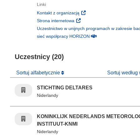
Linki
(odnośnik otworzy się w nowy
Kontakt z organizacją
(odnośnik otworzy się w nowym 
Strona internetowa
Uczestnictwo w unijnych programach w zakresie bad
(odnośnik otworzy się w
sieć współpracy HORIZON
Uczestnicy (20)
Sortuj alfabetycznie
Sortuj według
STICHTING DELTARES
Niderlandy
KONINKLIJK NEDERLANDS METEOROLO
INSTITUUT-KNMI
Niderlandy