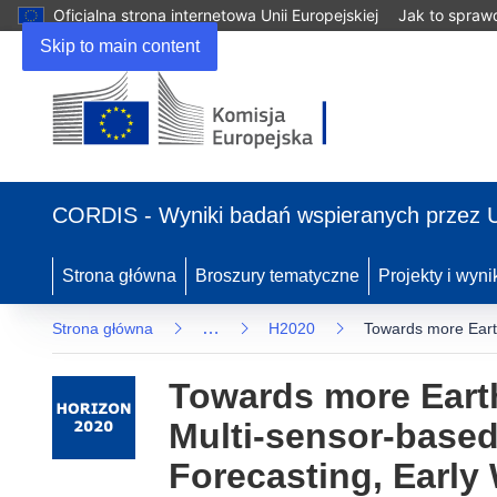
Oficjalna strona internetowa Unii Europejskiej
Jak to spraw
Skip to main content
(odnośnik otworzy się w nowym oknie)
CORDIS - Wyniki badań wspieranych przez 
Strona główna
Broszury tematyczne
Projekty i wyni
…
Strona główna
H2020
Towards more Earth
Towards more Earth
Multi-sensor-based
Forecasting, Early