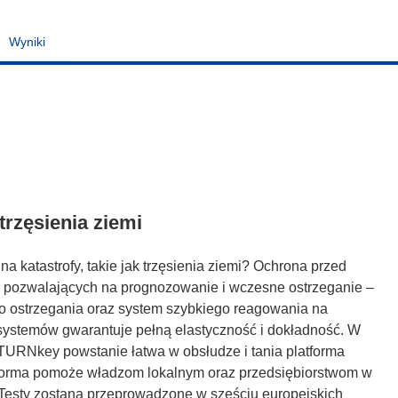
Wyniki
rzęsienia ziemi
a katastrofy, takie jak trzęsienia ziemi? Ochrona przed
 pozwalających na prognozowanie i wczesne ostrzeganie –
o ostrzegania oraz system szybkiego reagowania na
h systemów gwarantuje pełną elastyczność i dokładność. W
TURNkey powstanie łatwa w obsłudze i tania platforma
atforma pomoże władzom lokalnym oraz przedsiębiorstwom w
i. Testy zostaną przeprowadzone w sześciu europejskich