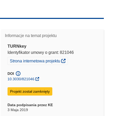
Informacje na temat projektu
TURNkey
Identyfikator umowy o grant: 821046
(odnośnik otworzy się w nowym oknie)
Strona internetowa projektu
DOI
10.3030/821046
Projekt został zamknięty
Data podpisania przez KE
3 Maja 2019