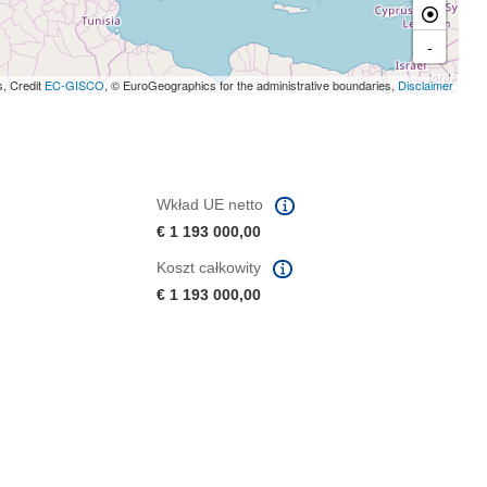
-
s, Credit
EC-GISCO
, © EuroGeographics for the administrative boundaries,
Disclaimer
Wkład UE netto
€ 1 193 000,00
Koszt całkowity
€ 1 193 000,00