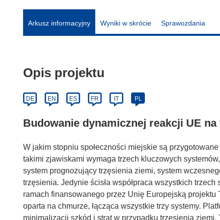
Arkusz informacyjny
Wyniki w skrócie
Sprawozdania
Opis projektu
DE
EN
ES
FR
IT
PL
Budowanie dynamicznej reakcji UE na t
W jakim stopniu społeczności miejskie są przygotowane n
takimi zjawiskami wymaga trzech kluczowych systemów,
system prognozujący trzęsienia ziemi, system wczesneg
trzęsienia. Jedynie ścisła współpraca wszystkich trzec
ramach finansowanego przez Unię Europejską projektu 
oparta na chmurze, łącząca wszystkie trzy systemy. Pl
minimalizacji szkód i strat w przypadku trzęsienia ziem