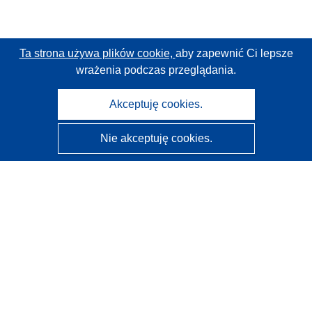
Ta strona używa plików cookie,
aby zapewnić Ci lepsze
wrażenia podczas przeglądania.
Akceptuję cookies.
Nie akceptuję cookies.
CORDIS - Wyniki badań wspieranych przez UE
Administratorem tej strony internetowej jest
Urząd
Publikacji Unii Europejskiej
Dostępność
Częściowo zautomatyzowana klasyfikacja projektów -
Informacja na temat wyjaśnialności