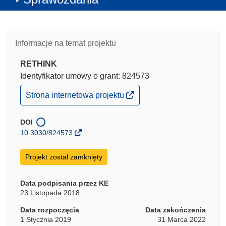
Informacje na temat projektu
RETHINK
Identyfikator umowy o grant: 824573
(odnośnik
Strona internetowa projektu
otworzy
się
w
DOI
nowym
10.3030/824573
oknie)
Projekt został zamknięty
Data podpisania przez KE
23 Listopada 2018
Data rozpoczęcia
Data zakończenia
1 Stycznia 2019
31 Marca 2022